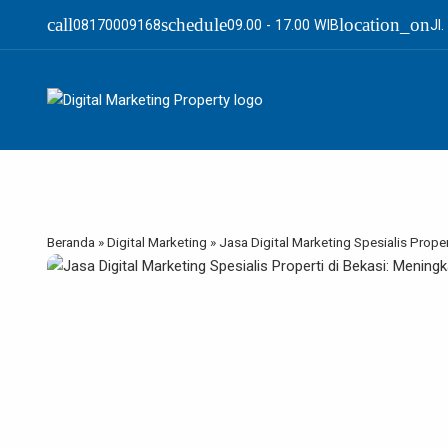
call
schedule
location_on
08170009168
09.00 - 17.00 WIB
Jl
Beranda
»
Digital Marketing
»
Jasa Digital Marketing Spesialis Prope