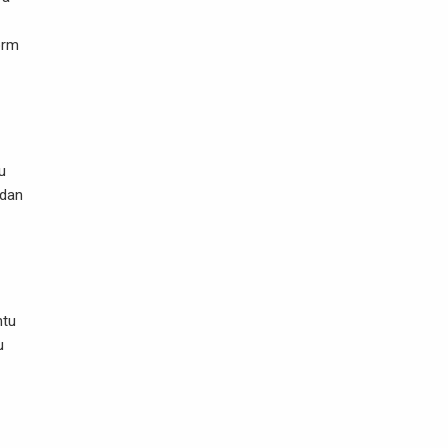
orm
u
 dan
ntu
u