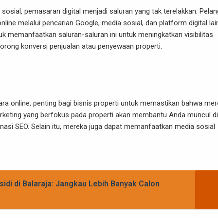
osial, pemasaran digital menjadi saluran yang tak terelakkan. Pela
online melalui pencarian Google, media sosial, dan platform digital lai
ntuk memanfaatkan saluran-saluran ini untuk meningkatkan visibilitas
dorong konversi penjualan atau penyewaan properti.
a online, penting bagi bisnis properti untuk memastikan bahwa me
marketing yang berfokus pada properti akan membantu Anda muncul di
imasi SEO. Selain itu, mereka juga dapat memanfaatkan media sosial
idi di Balaraja: Jangkau Lebih Banyak Calon