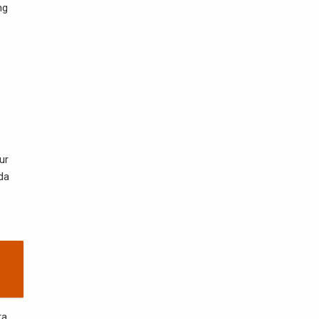
ng
ur
da
ra