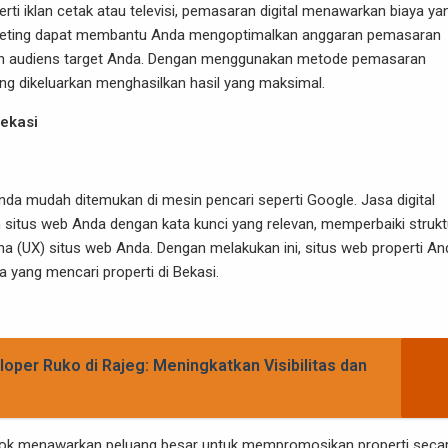
ti iklan cetak atau televisi, pemasaran digital menawarkan biaya ya
l marketing dapat membantu Anda mengoptimalkan anggaran pemasaran
ngan audiens target Anda. Dengan menggunakan metode pemasaran
ng dikeluarkan menghasilkan hasil yang maksimal.
Bekasi
a mudah ditemukan di mesin pencari seperti Google. Jasa digital
situs web Anda dengan kata kunci yang relevan, memperbaiki strukt
 (UX) situs web Anda. Dengan melakukan ini, situs web properti An
 yang mencari properti di Bekasi.
oper Ruko di Rajeg: Meningkatkan Visibilitas dan
ikTok menawarkan peluang besar untuk mempromosikan properti seca