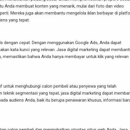
antu Anda membuat konten yang menarik, mulai dari foto dan video
operti. Mereka juga akan membantu mengelola iklan berbayar di platf
iens yang tepat.
ads dengan cepat. Dengan menggunakan Google Ads, Anda dapat
kan kata kunci yang relevan. Jasa digital marketing dapat membant
n, memastikan bahwa Anda hanya membayar untuk klik yang relevan
tif untuk menghubungi calon pembeli atau penyewa yang telah
teknik segmentasi yang tepat, jasa digital marketing dapat memba
pada audiens Anda, baik itu berupa penawaran khusus, informasi bar
ian calon pembeli dan meningkatkan otoritas situs web Anda. Jasa