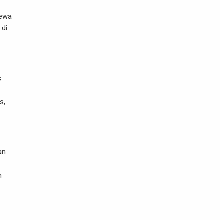
yewa
 di
s
s,
an
n