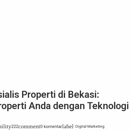
alis Properti di Bekasi:
operti Anda dengan Teknologi
bility
comment
label
222
0 komentar
Digital Marketing