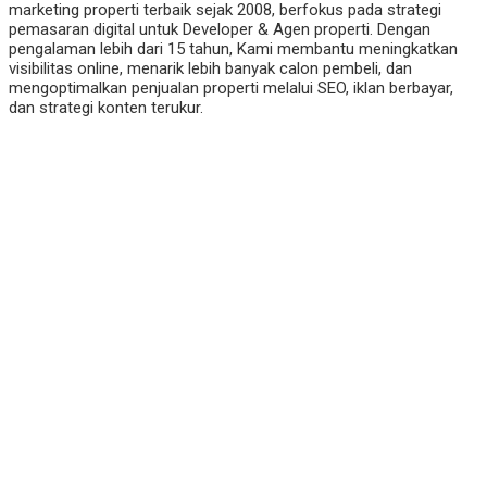
marketing properti terbaik sejak 2008, berfokus pada strategi
pemasaran digital untuk Developer & Agen properti. Dengan
pengalaman lebih dari 15 tahun, Kami membantu meningkatkan
visibilitas online, menarik lebih banyak calon pembeli, dan
mengoptimalkan penjualan properti melalui SEO, iklan berbayar,
dan strategi konten terukur.
Office :
Jl. Raya Pagedangan
BSD City Tangerang Banten 15339
Telp/WA : 08170009168
Email : Info@Digitalmarketingproperty.com
August 2026
M
T
W
T
F
S
S
1
2
3
4
5
6
7
8
9
10
11
12
13
14
15
16
17
18
19
20
21
22
23
24
25
26
27
28
29
30