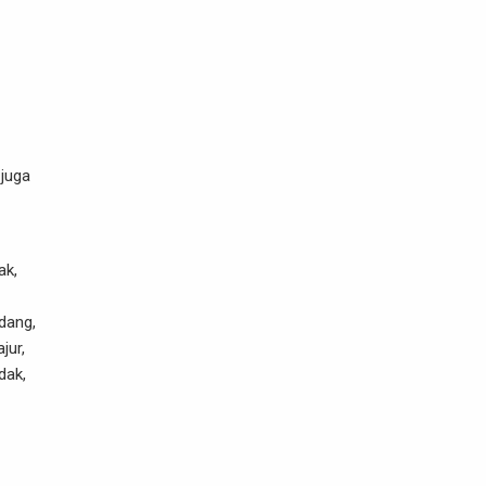
juga
ak,
dang,
jur,
dak,