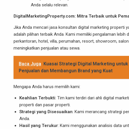
Anda selalu relevan.
DigitalMarketingProperty.com
: Mitra Terbaik untuk Pem
Jika Anda mencari jasa konsultan digital marketing properti 
adalah pilihan terbaik Anda. Kami memiliki pengalaman lebih 
perkantoran, hotel, villa, perumahan, resort, showroom, sal
meningkatkan penjualan atau sewa.
Baca Juga
Kuasai Strategi Digital Marketing untu
Penjualan dan Membangun Brand yang Kuat
Mengapa Anda harus memilih kami:
Keahlian Terbukti
: Tim kami terdiri dari ahli digital 
properti dan pasar properti.
Strategi yang Disesuaikan
: Kami merancang strategi pe
Anda.
Hasil yang Terukur
: Kami menggunakan analisis data un