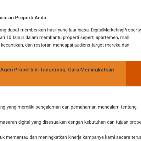
asaran Properti Anda
yang dapat memberikan hasil yang luar biasa,
DigitalMarketingPropert
dari 10 tahun dalam membantu properti seperti apartemen, mall,
on kecantikan, dan restoran mencapai audiens target mereka dan
k Agen Properti di Tangerang: Cara Meningkatkan
marketing yang memiliki pengalaman dan pemahaman mendalam tentang
masaran digital yang disesuaikan dengan kebutuhan dan tujuan prope
tuk memantau dan meningkatkan kinerja kampanye kami secara teru