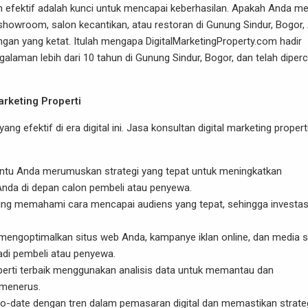
n efektif adalah kunci untuk mencapai keberhasilan. Apakah Anda mem
t, showroom, salon kecantikan, atau restoran di Gunung Sindur, Bogor
ngan yang ketat. Itulah mengapa
DigitalMarketingProperty.com
hadir
galaman lebih dari 10 tahun di Gunung Sindur, Bogor, dan telah diper
rketing Properti
g efektif di era digital ini. Jasa konsultan digital marketing propert
tu Anda merumuskan strategi yang tepat untuk meningkatkan
nda di depan calon pembeli atau penyewa.
keting memahami cara mencapai audiens yang tepat, sehingga investas
engoptimalkan situs web Anda, kampanye iklan online, dan media s
adi pembeli atau penyewa.
roperti terbaik menggunakan analisis data untuk memantau dan
-menerus.
-to-date dengan tren dalam pemasaran digital dan memastikan strate