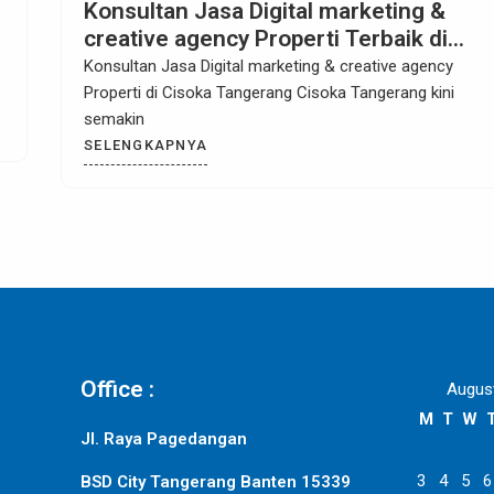
Konsultan Jasa Digital marketing &
creative agency Properti di Sentul Bog
Konsultan Jasa Digital marketing & creative agency
Properti di Sentul Bogor Sentul Bogor sudah lama
SELENGKAPNYA
Office :
Augus
M
T
W
Jl. Raya Pagedangan
3
4
5
6
BSD City Tangerang Banten 15339