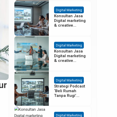
Besar
Digital Marketing
Konsultan Jasa
Digital marketing
& creative
agency Properti
Terbaik di
Cisoka
Tangerang
Digital Marketing
Konsultan Jasa
Digital marketing
& creative
agency Properti
di Sentul Bogor
Digital Marketing
ur
Strategi Podcast
‘Beli Rumah
Tanpa Rugi’
untuk Promosi
Cluster Gading
Serpong
Digital Marketing