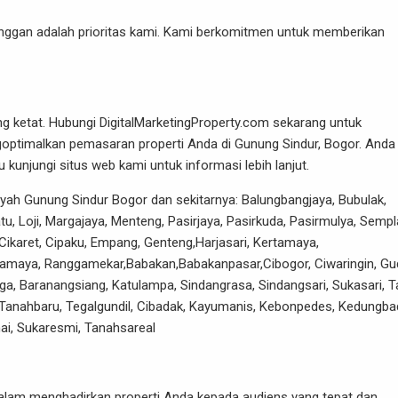
nggan adalah prioritas kami. Kami berkomitmen untuk memberikan
ng ketat. Hubungi
DigitalMarketingProperty.com
sekarang untuk
timalkan pemasaran properti Anda di Gunung Sindur, Bogor. Anda 
kunjungi situs web kami untuk informasi lebih lanjut.
ilayah Gunung Sindur Bogor dan sekitarnya: Balungbangjaya, Bubulak,
u, Loji, Margajaya, Menteng, Pasirjaya, Pasirkuda, Pasirmulya, Sempl
Cikaret, Cipaku, Empang, Genteng,Harjasari, Kertamaya,
amaya, Ranggamekar,Babakan,Babakanpasar,Cibogor, Ciwaringin, Gu
a, Baranangsiang, Katulampa, Sindangrasa, Sindangsari, Sukasari, Ta
ng, Tanahbaru, Tegalgundil, Cibadak, Kayumanis, Kebonpedes, Kedungba
i, Sukaresmi, Tanahsareal
dalam menghadirkan properti Anda kepada audiens yang tepat dan