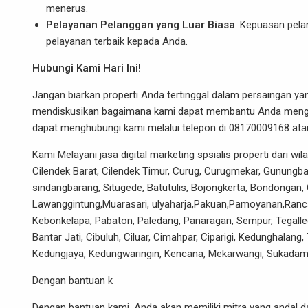
menerus.
Pelayanan Pelanggan yang Luar Biasa
: Kepuasan pela
pelayanan terbaik kepada Anda.
Hubungi Kami Hari Ini!
Jangan biarkan properti Anda tertinggal dalam persaingan ya
mendiskusikan bagaimana kami dapat membantu Anda mengop
dapat menghubungi kami melalui telepon di 08170009168 atau 
Kami Melayani jasa digital marketing spsialis properti dari w
Cilendek Barat, Cilendek Timur, Curug, Curugmekar, Gunungbat
sindangbarang, Situgede, Batutulis, Bojongkerta, Bondongan, 
Lawanggintung,Muarasari, ulyaharja,Pakuan,Pamoyanan,Ranc
Kebonkelapa, Pabaton, Paledang, Panaragan, Sempur, Tegalleg
Bantar Jati, Cibuluh, Ciluar, Cimahpar, Ciparigi, Kedunghala
Kedungjaya, Kedungwaringin, Kencana, Mekarwangi, Sukadama
Dengan bantuan k
Dengan bantuan kami, Anda akan memiliki mitra yang andal 