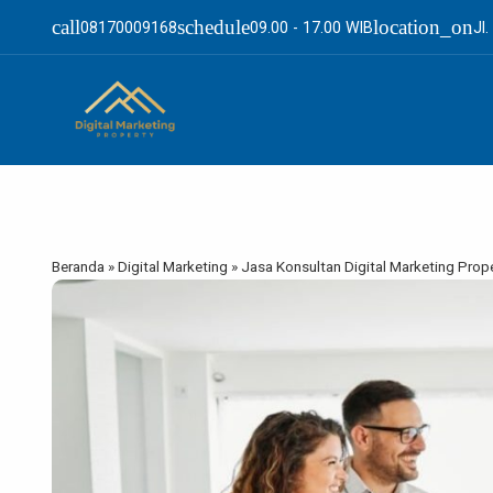
call
schedule
location_on
08170009168
09.00 - 17.00 WIB
Jl
Beranda
»
Digital Marketing
»
Jasa Konsultan Digital Marketing Prop