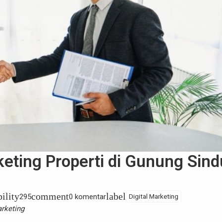
keting Properti di Gunung Sind
bility
comment
label
295
0 komentar
Digital Marketing
rketing