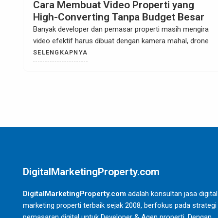
Konsultan Jasa Digital marketing &
creative agency Properti Terbaik di
Cisoka Tangerang
Konsultan Jasa Digital marketing & creative agency
Properti di Cisoka Tangerang Cisoka Tangerang kini
semakin
SELENGKAPNYA
DigitalMarketingProperty.com
DigitalMarketingProperty.com
adalah konsultan jasa digital
marketing properti terbaik sejak 2008, berfokus pada strategi
pemasaran digital untuk Developer & Agen properti. Dengan