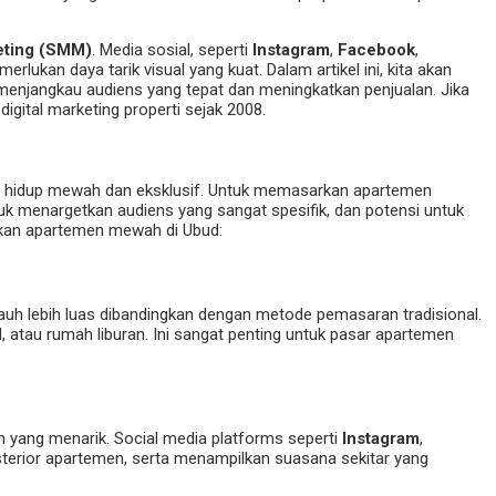
eting (SMM)
. Media sosial, seperti
Instagram
,
Facebook
,
ukan daya tarik visual yang kuat. Dalam artikel ini, kita akan
menjangkau audiens yang tepat dan meningkatkan penjualan. Jika
s digital marketing properti sejak 2008.
aya hidup mewah dan eksklusif. Untuk memasarkan apartemen
k menargetkan audiens yang sangat spesifik, dan potensi untuk
kan apartemen mewah di Ubud:
jauh lebih luas dibandingkan dengan metode pemasaran tradisional.
l, atau rumah liburan. Ini sangat penting untuk pasar apartemen
 yang menarik. Social media platforms seperti
Instagram
,
terior apartemen, serta menampilkan suasana sekitar yang