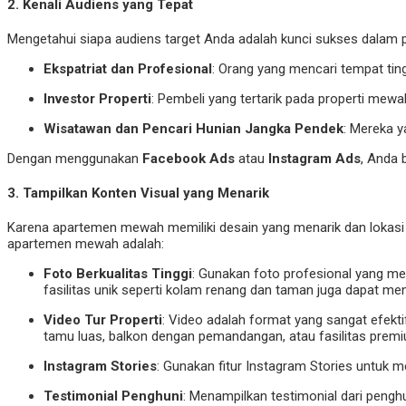
2.
Kenali Audiens yang Tepat
Mengetahui siapa audiens target Anda adalah kunci sukses dalam 
Ekspatriat dan Profesional
: Orang yang mencari tempat ting
Investor Properti
: Pembeli yang tertarik pada properti mewa
Wisatawan dan Pencari Hunian Jangka Pendek
: Mereka y
Dengan menggunakan
Facebook Ads
atau
Instagram Ads
, Anda 
3.
Tampilkan Konten Visual yang Menarik
Karena apartemen mewah memiliki desain yang menarik dan lokasi 
apartemen mewah adalah:
Foto Berkualitas Tinggi
: Gunakan foto profesional yang m
fasilitas unik seperti kolam renang dan taman juga dapat men
Video Tur Properti
: Video adalah format yang sangat efekt
tamu luas, balkon dengan pemandangan, atau fasilitas prem
Instagram Stories
: Gunakan fitur Instagram Stories untuk m
Testimonial Penghuni
: Menampilkan testimonial dari pengh