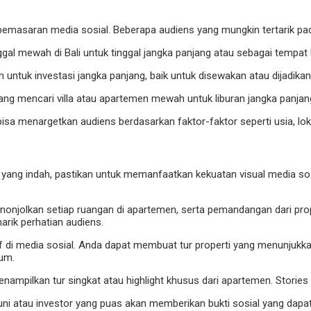
pemasaran media sosial. Beberapa audiens yang mungkin tertarik p
gal mewah di Bali untuk tinggal jangka panjang atau sebagai tempat li
h untuk investasi jangka panjang, baik untuk disewakan atau dijadikan
ang mencari villa atau apartemen mewah untuk liburan jangka panjan
bisa menargetkan audiens berdasarkan faktor-faktor seperti usia, loka
yang indah, pastikan untuk memanfaatkan kekuatan visual media sos
enonjolkan setiap ruangan di apartemen, serta pemandangan dari p
arik perhatian audiens.
if di media sosial. Anda dapat membuat tur properti yang menunjukka
ium.
enampilkan tur singkat atau highlight khusus dari apartemen. Storie
uni atau investor yang puas akan memberikan bukti sosial yang dapa