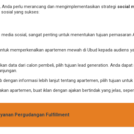
, Anda perlu merancang dan mengimplementasikan strategi
social 
sosial yang sukses:
 media sosial, sangat penting untuk menentukan tujuan pemasaran 
 untuk memperkenalkan apartemen mewah di Ubud kepada audiens yang
kan data dari calon pembeli, pilih tujuan lead generation. Anda dap
unjungan.
eb dengan informasi lebih lanjut tentang apartemen, pilih tujuan unt
kan apartemen, buat iklan dengan ajakan bertindak yang jelas, sepert
ayanan Pergudangan Fulfillment