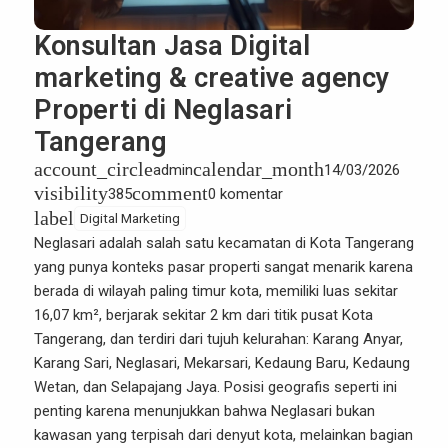
Konsultan Jasa Digital
marketing & creative agency
Properti di Neglasari
Tangerang
account_circle
calendar_month
admin
14/03/2026
visibility
comment
385
0 komentar
label
Digital Marketing
Neglasari
adalah salah satu kecamatan di Kota Tangerang
yang punya konteks pasar properti sangat menarik karena
berada di wilayah paling timur kota, memiliki luas sekitar
16,07 km², berjarak sekitar 2 km dari titik pusat Kota
Tangerang, dan terdiri dari tujuh kelurahan: Karang Anyar,
Karang Sari, Neglasari, Mekarsari, Kedaung Baru, Kedaung
Wetan, dan Selapajang Jaya. Posisi geografis seperti ini
penting karena menunjukkan bahwa Neglasari bukan
kawasan yang terpisah dari denyut kota, melainkan bagian