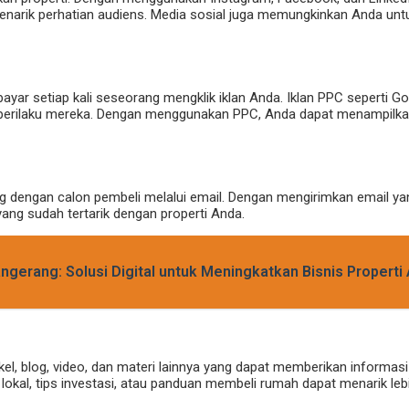
 menarik perhatian audiens. Media sosial juga memungkinkan Anda u
bayar setiap kali seseorang mengklik iklan Anda. Iklan PPC seperti
n perilaku mereka. Dengan menggunakan PPC, Anda dapat menampilkan
dengan calon pembeli melalui email. Dengan mengirimkan email yang
ng sudah tertarik dengan properti Anda.
angerang: Solusi Digital untuk Meningkatkan Bisnis Properti
l, blog, video, dan materi lainnya yang dapat memberikan informasi 
okal, tips investasi, atau panduan membeli rumah dapat menarik le