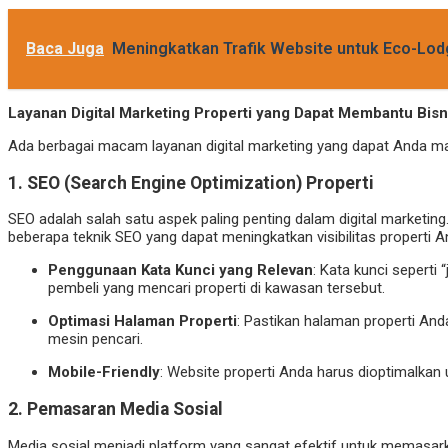
Baca Juga
Meningkatkan Trafik Website untuk Eco-Lodge
Layanan Digital Marketing Properti yang Dapat Membantu Bisn
Ada berbagai macam layanan digital marketing yang dapat Anda man
1.
SEO (Search Engine Optimization) Properti
SEO adalah salah satu aspek paling penting dalam digital marketin
beberapa teknik SEO yang dapat meningkatkan visibilitas properti A
Penggunaan Kata Kunci yang Relevan
: Kata kunci seperti
pembeli yang mencari properti di kawasan tersebut.
Optimasi Halaman Properti
: Pastikan halaman properti An
mesin pencari.
Mobile-Friendly
: Website properti Anda harus dioptimalkan 
2.
Pemasaran Media Sosial
Media sosial menjadi platform yang sangat efektif untuk memasar