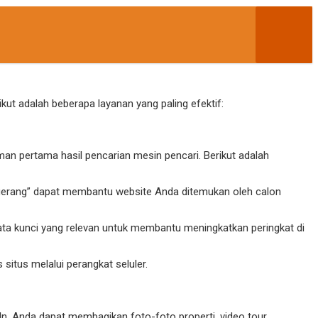
t adalah beberapa layanan yang paling efektif:
man pertama hasil pencarian mesin pencari. Berikut adalah
 Tangerang” dapat membantu website Anda ditemukan oleh calon
ata kunci yang relevan untuk membantu meningkatkan peringkat di
situs melalui perangkat seluler.
, Anda dapat membagikan foto-foto properti, video tour,