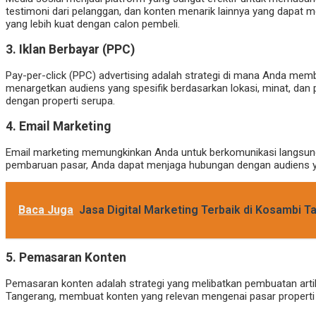
testimoni dari pelanggan, dan konten menarik lainnya yang dapat
yang lebih kuat dengan calon pembeli.
3.
Iklan Berbayar (PPC)
Pay-per-click (PPC) advertising adalah strategi di mana Anda mem
menargetkan audiens yang spesifik berdasarkan lokasi, minat, da
dengan properti serupa.
4.
Email Marketing
Email marketing memungkinkan Anda untuk berkomunikasi langsung 
pembaruan pasar, Anda dapat menjaga hubungan dengan audiens ya
Baca Juga
Jasa Digital Marketing Terbaik di Kosambi T
5.
Pemasaran Konten
Pemasaran konten adalah strategi yang melibatkan pembuatan artike
Tangerang, membuat konten yang relevan mengenai pasar properti l