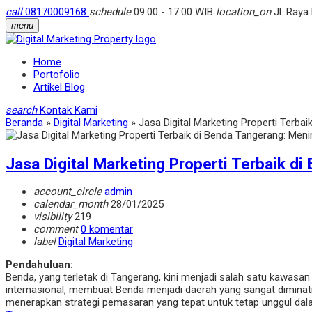
call
08170009168
schedule
09.00 - 17.00 WIB
location_on
Jl. Raya
menu
Home
Portofolio
Artikel Blog
search
Kontak Kami
Beranda
»
Digital Marketing
»
Jasa Digital Marketing Properti Terba
Jasa Digital Marketing Properti Terbaik di
account_circle
admin
calendar_month
28/01/2025
visibility
219
comment
0 komentar
label
Digital Marketing
Pendahuluan:
Benda, yang terletak di Tangerang, kini menjadi salah satu kawas
internasional, membuat Benda menjadi daerah yang sangat diminati o
menerapkan strategi pemasaran yang tepat untuk tetap unggul dala