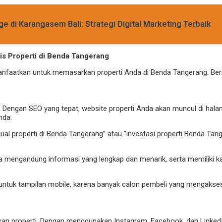
 di Karangasem Bali: Strategi Digital Marketing Terbaik
is Properti di Benda Tangerang
faatkan untuk memasarkan properti Anda di Benda Tangerang. Beriku
g. Dengan SEO yang tepat, website properti Anda akan muncul di hala
nda:
 “jual properti di Benda Tangerang” atau “investasi properti Benda
da mengandung informasi yang lengkap dan menarik, serta memiliki k
untuk tampilan mobile, karena banyak calon pembeli yang mengakses 
kan properti. Dengan menggunakan Instagram, Facebook, dan LinkedIn