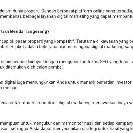
a dalam dunia properti. Dengan berbagai platform online yang tersedi
kan membahas berbagai layanan digital marketing yang dapat membantu 
rti di Benda Tangerang?
mencaplok pasar properti yang kompetitif. Terutama di kawasan yang 
i. Berikut adalah beberapa alasan mengapa digital marketing sanga
 mesin pencari lainnya. Dengan menggunakan teknik SEO yang tepat
tuk ditemukan oleh calon pembeli.
an digital juga memungkinkan Anda untuk menarik perhatian investor i
n meluas.
edia cetak atau iklan outdoor, digital marketing menawarkan biaya ya
 kemampuan untuk mengukur dan memonitor hasil dari setiap kampany
inkan, sehingga Anda dapat menyesuaikan strategi untuk hasil yang le