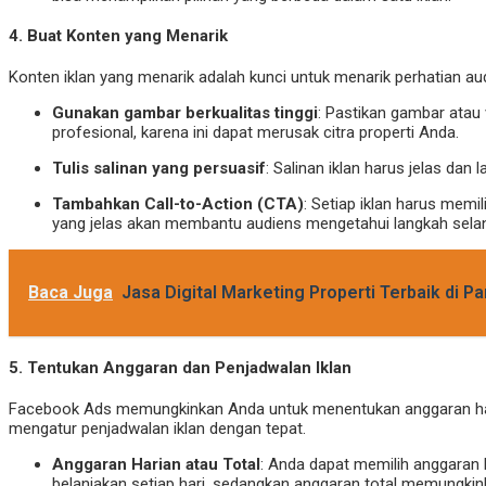
4.
Buat Konten yang Menarik
Konten iklan yang menarik adalah kunci untuk menarik perhatian a
Gunakan gambar berkualitas tinggi
: Pastikan gambar atau
profesional, karena ini dapat merusak citra properti Anda.
Tulis salinan yang persuasif
: Salinan iklan harus jelas dan
Tambahkan Call-to-Action (CTA)
: Setiap iklan harus memil
yang jelas akan membantu audiens mengetahui langkah selanj
Baca Juga
Jasa Digital Marketing Properti Terbaik di 
5.
Tentukan Anggaran dan Penjadwalan Iklan
Facebook Ads memungkinkan Anda untuk menentukan anggaran hari
mengatur penjadwalan iklan dengan tepat.
Anggaran Harian atau Total
: Anda dapat memilih anggaran
belanjakan setiap hari, sedangkan anggaran total memungkin