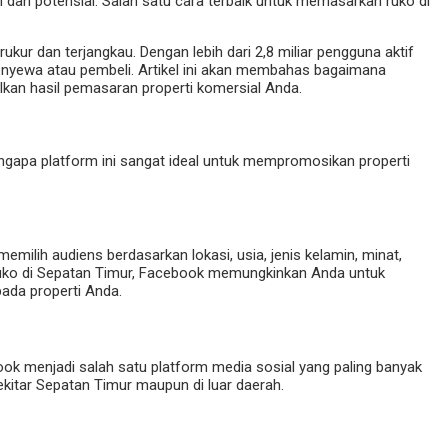
 dan potensial. Salah satu cara terbaik untuk memasarkan ruko di
kur dan terjangkau. Dengan lebih dari 2,8 miliar pengguna aktif
penyewa atau pembeli. Artikel ini akan membahas bagaimana
lkan hasil pemasaran properti komersial Anda.
ngapa platform ini sangat ideal untuk mempromosikan properti
lih audiens berdasarkan lokasi, usia, jenis kelamin, minat,
n ruko di Sepatan Timur, Facebook memungkinkan Anda untuk
pada properti Anda.
book menjadi salah satu platform media sosial yang paling banyak
kitar Sepatan Timur maupun di luar daerah.