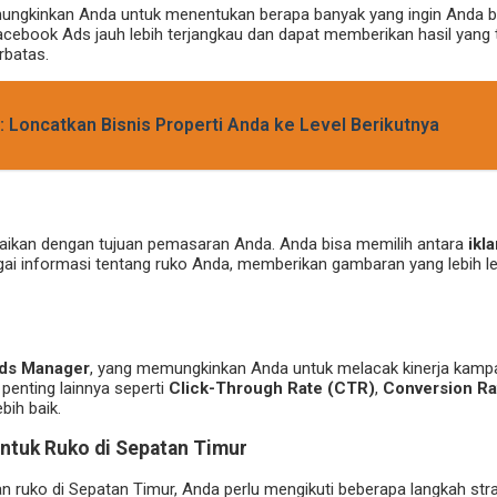
ungkinkan Anda untuk menentukan berapa banyak yang ingin Anda be
, Facebook Ads jauh lebih terjangkau dan dapat memberikan hasil yang t
rbatas.
: Loncatkan Bisnis Properti Anda ke Level Berikutnya
aikan dengan tujuan pemasaran Anda. Anda bisa memilih antara
ikl
agai informasi tentang ruko Anda, memberikan gambaran yang lebih l
ds Manager
, yang memungkinkan Anda untuk melacak kinerja kampa
 penting lainnya seperti
Click-Through Rate (CTR)
,
Conversion Ra
ih baik.
tuk Ruko di Sepatan Timur
uko di Sepatan Timur, Anda perlu mengikuti beberapa langkah strate