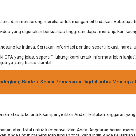
udiens dan mendorong mereka untuk mengambil tindakan. Beberapa ti
 video yang digunakan berkualitas tinggi dan dapat menonjolkan ke
 langsung ke intinya. Sertakan informasi penting seperti lokasi, harga,
iki CTA yang jelas, seperti “Hubungi kami untuk informasi lebih lanjut”
utnya yang harus diambil.
Pandeglang Banten: Solusi Pemasaran Digital untuk Meningka
an atau total untuk kampanye iklan Anda. Tentukan anggaran yang
 harian atau total untuk kampanye iklan Anda. Anggaran harian mem
kan Anda untuk menentukan jumlah total yang ingin Anda keluarkan 