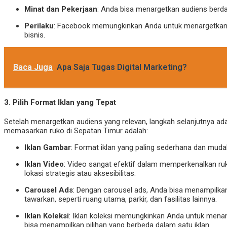
Minat dan Pekerjaan
: Anda bisa menargetkan audiens berda
Perilaku
: Facebook memungkinkan Anda untuk menargetkan au
bisnis.
Baca Juga
Apa Saja Tugas Digital Marketing?
3.
Pilih Format Iklan yang Tepat
Setelah menargetkan audiens yang relevan, langkah selanjutnya ada
memasarkan ruko di Sepatan Timur adalah:
Iklan Gambar
: Format iklan yang paling sederhana dan muda
Iklan Video
: Video sangat efektif dalam memperkenalkan ruk
lokasi strategis atau aksesibilitas.
Carousel Ads
: Dengan carousel ads, Anda bisa menampilka
tawarkan, seperti ruang utama, parkir, dan fasilitas lainnya.
Iklan Koleksi
: Iklan koleksi memungkinkan Anda untuk menamp
bisa menampilkan pilihan yang berbeda dalam satu iklan.