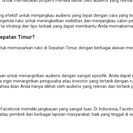
untuk memastikan properti mereka dilihat oleh audiens yang relevan
ng efektif untuk menjangkau audiens yang tepat dengan cara yang teru
ngelola ruko untuk meningkatkan visibilitas dan menjangkau calon 
erta strategi dan tips terbaik yang dapat membantu Anda memaksima
Sepatan Timur?
untuk memasarkan ruko di Sepatan Timur, dengan berbagai alasan me
 untuk menargetkan audiens dengan sangat spesifik. Anda dapat memi
nda ingin menargetkan pengusaha atau investor yang tertarik denga
hwa iklan Anda hanya dilihat oleh audiens yang relevan dan tertarik 
ia, Facebook memiliki jangkauan yang sangat luas. Di Indonesia, Face
 pembeli dari berbagai lapisan masyarakat, baik yang tinggal di se