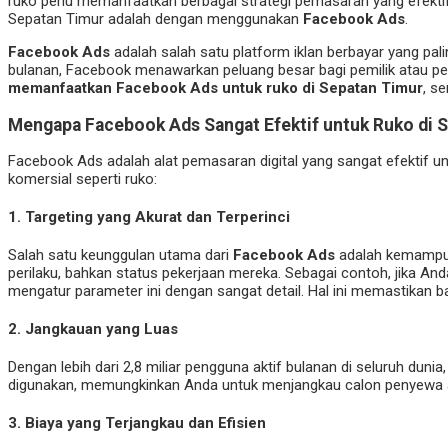
ruko perlu memanfaatkan berbagai strategi pemasaran yang efektif 
Sepatan Timur adalah dengan menggunakan
Facebook Ads
.
Facebook Ads
adalah salah satu platform iklan berbayar yang pali
bulanan, Facebook menawarkan peluang besar bagi pemilik atau pe
memanfaatkan Facebook Ads untuk ruko di Sepatan Timur
, s
Mengapa Facebook Ads Sangat Efektif untuk Ruko di 
Facebook Ads adalah alat pemasaran digital yang sangat efektif 
komersial seperti ruko:
1.
Targeting yang Akurat dan Terperinci
Salah satu keunggulan utama dari
Facebook Ads
adalah kemampuan
perilaku, bahkan status pekerjaan mereka. Sebagai contoh, jika A
mengatur parameter ini dengan sangat detail. Hal ini memastikan ba
2.
Jangkauan yang Luas
Dengan lebih dari 2,8 miliar pengguna aktif bulanan di seluruh dun
digunakan, memungkinkan Anda untuk menjangkau calon penyewa atau
3.
Biaya yang Terjangkau dan Efisien