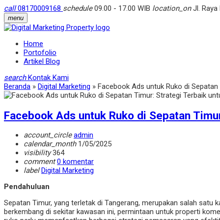
call
08170009168
schedule
09.00 - 17.00 WIB
location_on
Jl. Raya
menu
Home
Portofolio
Artikel Blog
search
Kontak Kami
Beranda
»
Digital Marketing
»
Facebook Ads untuk Ruko di Sepatan 
Facebook Ads untuk Ruko di Sepatan Timur
account_circle
admin
calendar_month
1/05/2025
visibility
364
comment
0 komentar
label
Digital Marketing
Pendahuluan
Sepatan Timur, yang terletak di Tangerang, merupakan salah satu
berkembang di sekitar kawasan ini, permintaan untuk properti kome