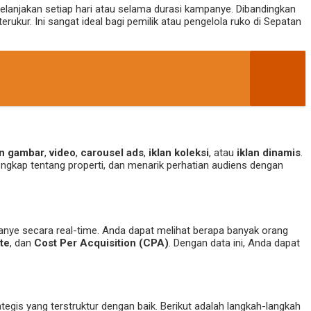
lanjakan setiap hari atau selama durasi kampanye. Dibandingkan
erukur. Ini sangat ideal bagi pemilik atau pengelola ruko di Sepatan
an gambar
,
video
,
carousel ads
,
iklan koleksi
, atau
iklan dinamis
.
engkap tentang properti, dan menarik perhatian audiens dengan
nye secara real-time. Anda dapat melihat berapa banyak orang
te
, dan
Cost Per Acquisition (CPA)
. Dengan data ini, Anda dapat
gis yang terstruktur dengan baik. Berikut adalah langkah-langkah