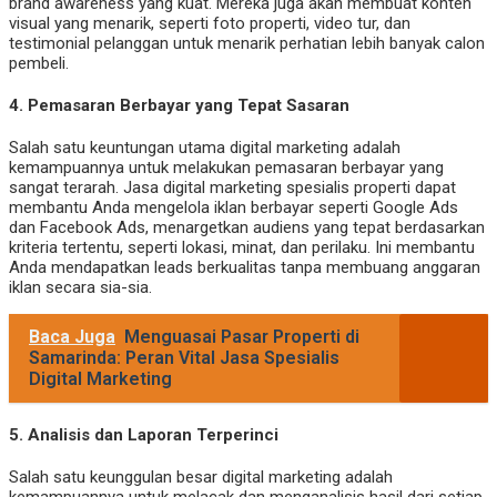
brand awareness yang kuat. Mereka juga akan membuat konten
visual yang menarik, seperti foto properti, video tur, dan
testimonial pelanggan untuk menarik perhatian lebih banyak calon
pembeli.
4.
Pemasaran Berbayar yang Tepat Sasaran
Salah satu keuntungan utama digital marketing adalah
kemampuannya untuk melakukan pemasaran berbayar yang
sangat terarah. Jasa digital marketing spesialis properti dapat
membantu Anda mengelola iklan berbayar seperti Google Ads
dan Facebook Ads, menargetkan audiens yang tepat berdasarkan
kriteria tertentu, seperti lokasi, minat, dan perilaku. Ini membantu
Anda mendapatkan leads berkualitas tanpa membuang anggaran
iklan secara sia-sia.
Baca Juga
Menguasai Pasar Properti di
Samarinda: Peran Vital Jasa Spesialis
Digital Marketing
5.
Analisis dan Laporan Terperinci
Salah satu keunggulan besar digital marketing adalah
kemampuannya untuk melacak dan menganalisis hasil dari setiap