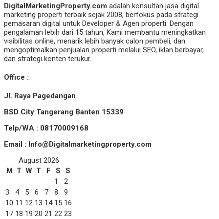
DigitalMarketingProperty.com
adalah konsultan jasa digital
marketing properti terbaik sejak 2008, berfokus pada strategi
pemasaran digital untuk Developer & Agen properti. Dengan
pengalaman lebih dari 15 tahun, Kami membantu meningkatkan
visibilitas online, menarik lebih banyak calon pembeli, dan
mengoptimalkan penjualan properti melalui SEO, iklan berbayar,
dan strategi konten terukur.
Office :
Jl. Raya Pagedangan
BSD City Tangerang Banten 15339
Telp/WA : 08170009168
Email : Info@Digitalmarketingproperty.com
August 2026
M
T
W
T
F
S
S
1
2
3
4
5
6
7
8
9
10
11
12
13
14
15
16
17
18
19
20
21
22
23