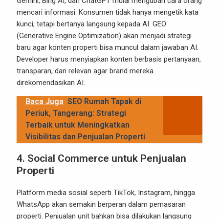
Gemini, Bing AI, dan ChatGPT mulai mengubah cara orang
mencari informasi. Konsumen tidak hanya mengetik kata
kunci, tetapi bertanya langsung kepada AI. GEO
(Generative Engine Optimization) akan menjadi strategi
baru agar konten properti bisa muncul dalam jawaban AI.
Developer harus menyiapkan konten berbasis pertanyaan,
transparan, dan relevan agar brand mereka
direkomendasikan AI.
Baca Juga
SEO Rumah Tapak di
Periuk, Tangerang: Strategi
Terbaik untuk Meningkatkan
Visibilitas dan Penjualan Properti
4. Social Commerce untuk Penjualan
Properti
Platform media sosial seperti TikTok, Instagram, hingga
WhatsApp akan semakin berperan dalam pemasaran
properti. Penjualan unit bahkan bisa dilakukan langsung