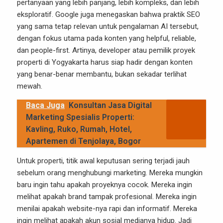
pertanyaan yang lebih panjang, lebih kompleks, dan lebih
eksploratif. Google juga menegaskan bahwa praktik SEO
yang sama tetap relevan untuk pengalaman AI tersebut,
dengan fokus utama pada konten yang helpful, reliable,
dan people-first. Artinya, developer atau pemilik proyek
properti di Yogyakarta harus siap hadir dengan konten
yang benar-benar membantu, bukan sekadar terlihat
mewah.
Baca Juga
Konsultan Jasa Digital
Marketing Spesialis Properti:
Kavling, Ruko, Rumah, Hotel,
Apartemen di Tenjolaya, Bogor
Untuk properti, titik awal keputusan sering terjadi jauh
sebelum orang menghubungi marketing. Mereka mungkin
baru ingin tahu apakah proyeknya cocok. Mereka ingin
melihat apakah brand tampak profesional. Mereka ingin
menilai apakah website-nya rapi dan informatif. Mereka
ingin melihat apakah akun sosial medianya hidup. Jadi