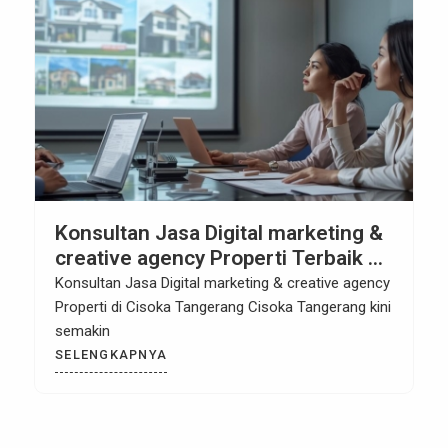
Konsultan Jasa Digital marketing &
creative agency Properti Terbaik di
Cisoka Tangerang
Konsultan Jasa Digital marketing & creative agency
Properti di Cisoka Tangerang Cisoka Tangerang kini
semakin
SELENGKAPNYA