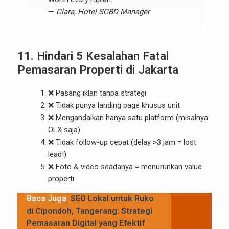
—
Clara, Hotel SCBD Manager
11. Hindari 5 Kesalahan Fatal
Pemasaran Properti di Jakarta
❌ Pasang iklan tanpa strategi
❌ Tidak punya landing page khusus unit
❌ Mengandalkan hanya satu platform (misalnya
OLX saja)
❌ Tidak follow-up cepat (delay >3 jam = lost
lead!)
❌ Foto & video seadanya = menurunkan value
properti
Baca Juga
SEO Lokal untuk Ruko
di Cipondoh, Tangerang: Strategi
Pemasaran Digital yang Efektif