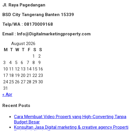
Jl. Raya Pagedangan
BSD City Tangerang Banten 15339
Telp/WA : 08170009168
Email : Info@Digitalmarketingproperty.com
August 2026
M
T
W
T
F
S
S
1
2
3
4
5
6
7
8
9
10
11
12
13
14
15
16
17
18
19
20
21
22
23
24
25
26
27
28
29
30
31
« Apr
Recent Posts
Cara Membuat Video Properti yang High-Converting Tanpa
Budget Besar
Konsultan Jasa Digital marketing & creative agency Properti