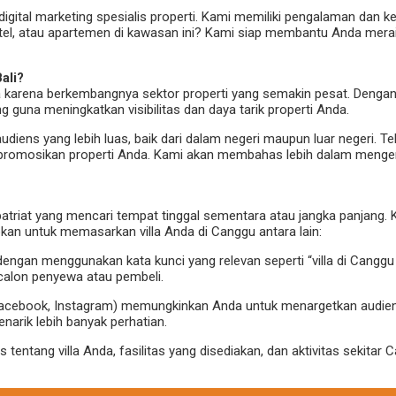
igital marketing spesialis properti. Kami memiliki pengalaman dan 
 hotel, atau apartemen di kawasan ini? Kami siap membantu Anda mera
ali?
uga karena berkembangnya sektor properti yang semakin pesat. Denga
 guna meningkatkan visibilitas dan daya tarik properti Anda.
audiens yang lebih luas, baik dari dalam negeri maupun luar negeri. T
promosikan properti Anda. Kami akan membahas lebih dalam mengen
atriat yang mencari tempat tinggal sementara atau jangka panjang. Ka
kan untuk memasarkan villa Anda di Canggu antara lain:
a dengan menggunakan kata kunci yang relevan seperti “villa di Cangg
 calon penyewa atau pembeli.
(Facebook, Instagram) memungkinkan Anda untuk menargetkan audiens 
arik lebih banyak perhatian.
 tentang villa Anda, fasilitas yang disediakan, dan aktivitas sekita