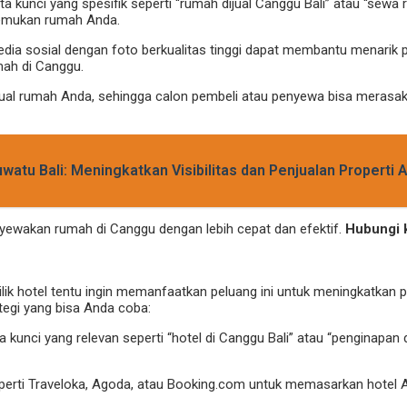
a kunci yang spesifik seperti “rumah dijual Canggu Bali” atau “sewa 
nemukan rumah Anda.
ia sosial dengan foto berkualitas tinggi dapat membantu menarik p
mah di Canggu.
rtual rumah Anda, sehingga calon pembeli atau penyewa bisa mera
uwatu Bali: Meningkatkan Visibilitas dan Penjualan Properti 
nyewakan rumah di Canggu dengan lebih cepat dan efektif.
Hubungi 
lik hotel tentu ingin memanfaatkan peluang ini untuk meningkatkan p
tegi yang bisa Anda coba:
a kunci yang relevan seperti “hotel di Canggu Bali” atau “penginapan
perti Traveloka, Agoda, atau Booking.com untuk memasarkan hotel A