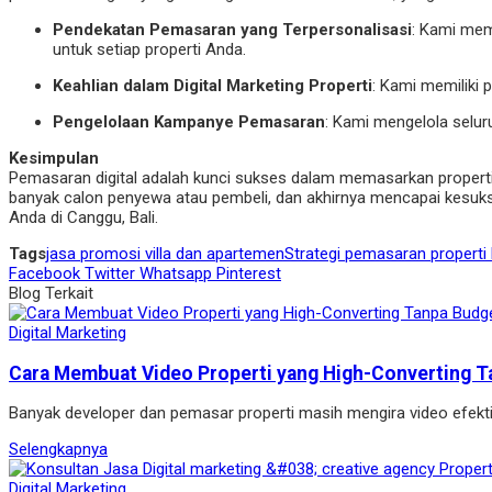
Pendekatan Pemasaran yang Terpersonalisasi
: Kami mem
untuk setiap properti Anda.
Keahlian dalam Digital Marketing Properti
: Kami memiliki 
Pengelolaan Kampanye Pemasaran
: Kami mengelola selur
Kesimpulan
Pemasaran digital adalah kunci sukses dalam memasarkan properti 
banyak calon penyewa atau pembeli, dan akhirnya mencapai kesuk
Anda di Canggu, Bali.
Tags
jasa promosi villa dan apartemen
Strategi pemasaran properti 
Facebook
Twitter
Whatsapp
Pinterest
Blog Terkait
Digital Marketing
Cara Membuat Video Properti yang High-Converting T
Banyak developer dan pemasar properti masih mengira video efekt
Selengkapnya
Digital Marketing