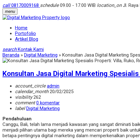
call
08170009168
schedule
09.00 - 17.00 WIB
location_on
Jl. Raya
menu
Home
Portofolio
Artikel Blog
search
Kontak Kami
Beranda
»
Digital Marketing
»
Konsultan Jasa Digital Marketing Spesi
Konsultan Jasa Digital Marketing Spesialis
account_circle
admin
calendar_month
20/02/2025
visibility
262
comment
0 komentar
label
Digital Marketing
Pendahuluan
Canggu, Bali, telah lama menjadi kawasan yang sangat diminati b
menjadi pilihan utama bagi mereka yang mencari properti baik untu
betapa pentingnya digital marketing dalam memperkenalkan propert