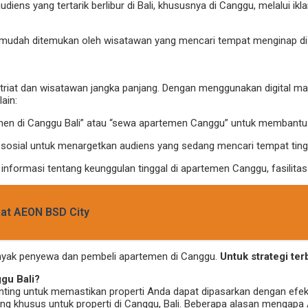
diens yang tertarik berlibur di Bali, khususnya di Canggu, melalui ikl
bih mudah ditemukan oleh wisatawan yang mencari tempat menginap d
atriat dan wisatawan jangka panjang. Dengan menggunakan digital 
ain:
rtemen di Canggu Bali” atau “sewa apartemen Canggu” untuk memba
a sosial untuk menargetkan audiens yang sedang mencari tempat ting
 informasi tentang keunggulan tinggal di apartemen Canggu, fasilitas 
kat AEON BSD City
banyak penyewa dan pembeli apartemen di Canggu.
Untuk strategi ter
gu Bali?
nting untuk memastikan properti Anda dapat dipasarkan dengan efekt
cang khusus untuk properti di Canggu, Bali. Beberapa alasan mengapa