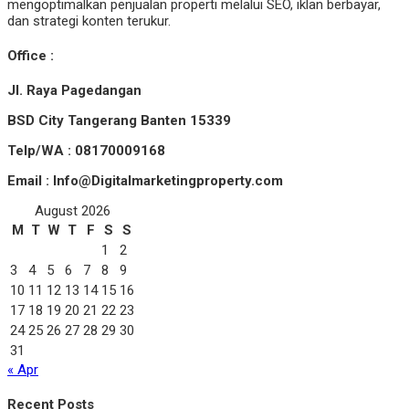
mengoptimalkan penjualan properti melalui SEO, iklan berbayar,
dan strategi konten terukur.
Office :
Jl. Raya Pagedangan
BSD City Tangerang Banten 15339
Telp/WA : 08170009168
Email : Info@Digitalmarketingproperty.com
August 2026
M
T
W
T
F
S
S
1
2
3
4
5
6
7
8
9
10
11
12
13
14
15
16
17
18
19
20
21
22
23
24
25
26
27
28
29
30
31
« Apr
Recent Posts