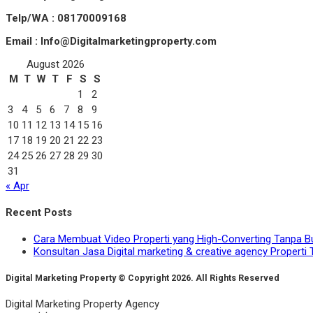
Telp/WA : 08170009168
Email : Info@Digitalmarketingproperty.com
August 2026
M
T
W
T
F
S
S
1
2
3
4
5
6
7
8
9
10
11
12
13
14
15
16
17
18
19
20
21
22
23
24
25
26
27
28
29
30
31
« Apr
Recent Posts
Cara Membuat Video Properti yang High-Converting Tanpa B
Konsultan Jasa Digital marketing & creative agency Properti 
Digital Marketing Property © Copyright 2026. All Rights Reserved
Digital Marketing Property Agency