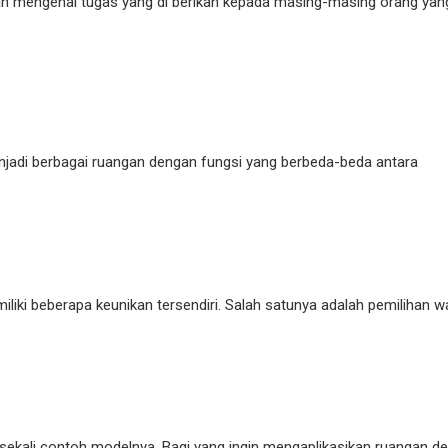
an mengenai tugas yang di berikan kepada masing-masing orang ya
enjadi berbagai ruangan dengan fungsi yang berbeda-beda antara
iliki beberapa keunikan tersendiri. Salah satunya adalah pemilihan 
sekali contoh modelnya. Bagi yang ingin mengaplikasikan ruangan d