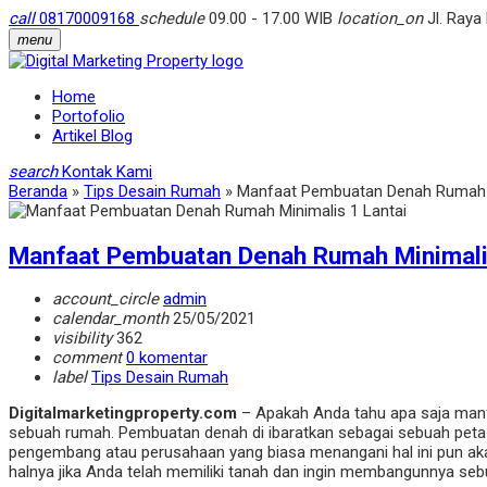
call
08170009168
schedule
09.00 - 17.00 WIB
location_on
Jl. Raya
menu
Home
Portofolio
Artikel Blog
search
Kontak Kami
Beranda
»
Tips Desain Rumah
»
Manfaat Pembuatan Denah Rumah M
Manfaat Pembuatan Denah Rumah Minimalis
account_circle
admin
calendar_month
25/05/2021
visibility
362
comment
0 komentar
label
Tips Desain Rumah
Digitalmarketingproperty.com
– Apakah Anda tahu apa saja ma
sebuah rumah. Pembuatan denah di ibaratkan sebagai sebuah peta 
pengembang atau perusahaan yang biasa menangani hal ini pun a
halnya jika Anda telah memiliki tanah dan ingin membangunnya s