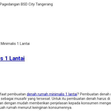
 Pagedangan BSD City Tangerang
inimalis 1 Lantai
 1 Lantai
nfaat pembuatan
denah rumah minimalis 1 lantai
? Pembuatan denah 
sebagai musafir yang tersesat. Untuk itu pembuatan denah harus d
kan dengan mudah memberikan penjelasan kepada konsumen mengenai
ebuah rumah menurut keinginan konsumennya.