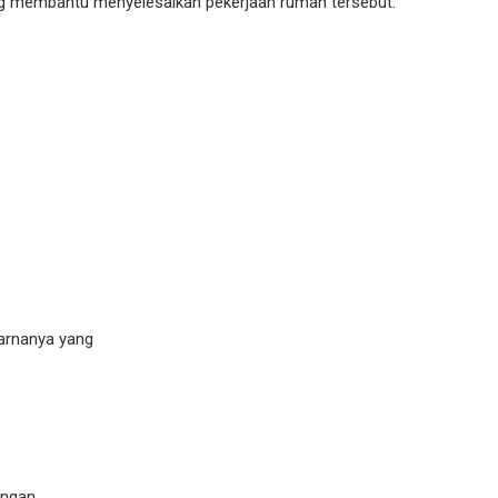
ng membantu menyelesaikan pekerjaan rumah tersebut.
warnanya yang
engan