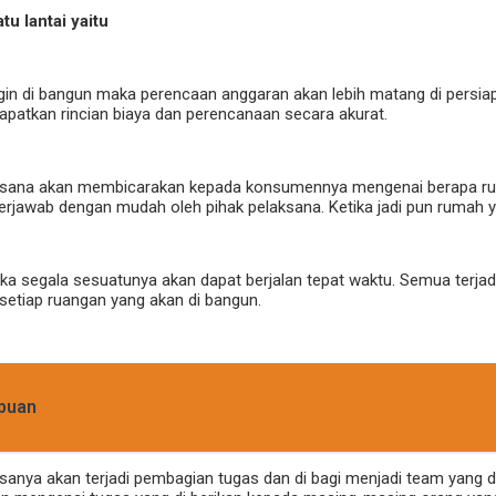
u lantai yaitu
in di bangun maka perencaan anggaran akan lebih matang di persiap
apatkan rincian biaya dan perencanaan secara akurat.
sana akan membicarakan kepada konsumennya mengenai berapa rua
rjawab dengan mudah oleh pihak pelaksana. Ketika jadi pun rumah 
segala sesuatunya akan dapat berjalan tepat waktu. Semua terjadi k
etiap ruangan yang akan di bangun.
mpuan
anya akan terjadi pembagian tugas dan di bagi menjadi team yang 