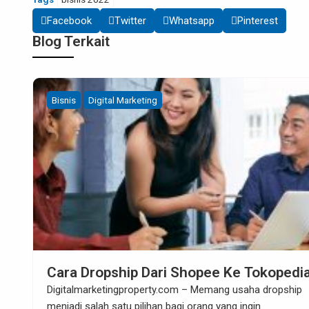
Facebook
Twitter
Whatsapp
Pinterest
Blog Terkait
Bisnis
Cara Mendaftar Program Affiliate
Tokopedia
Digitalmarketingproperty.com – Apakah saat ini Anda ingin