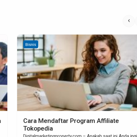
‹
Bisnis
Digital Marketing
Affiliate Marketer, Peluang Bisnis Masa
Kini
Digitalmarketingproperty.com – Dengan berkembangnya