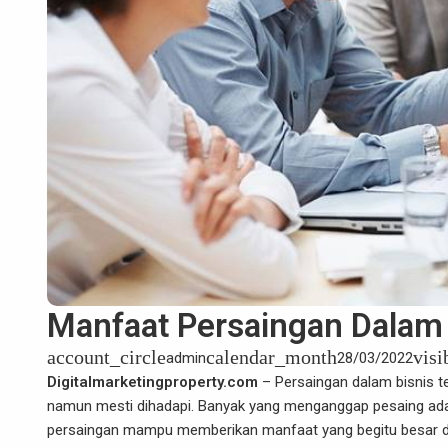
Manfaat Persaingan Dalam 
account_circle
calendar_month
visi
admin
28/03/2022
Digitalmarketingproperty.com
– Persaingan dalam bisnis tet
namun mesti dihadapi. Banyak yang menganggap pesaing adala
persaingan mampu memberikan manfaat yang begitu besar da