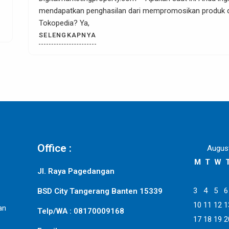
bisnis yang saat ini menggunakan digital semakin dari
waktu ke waktu,
SELENGKAPNYA
Office :
Augus
M
T
W
Jl. Raya Pagedangan
3
4
5
6
BSD City Tangerang Banten 15339
10
11
12
1
an
Telp/WA : 08170009168
17
18
19
2