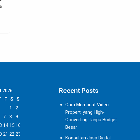
peluang yang ada di seluruh dunia bisa dijadikan sebaga
SELENGKAPNYA
Recent Posts
t 2026
T
F
S
S
Cara Membuat Video
1
2
Properti yang High-
7
8
9
Converting Tanpa Budget
3
14
15
16
Besar
0
21
22
23
Konsultan Jasa Digital