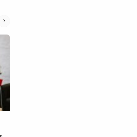
›
Bisnis
Usaha Penyewaan Yang Berprospek
Cerah
Digitalmarketingproperty.com – Sebagian kecil dari juta