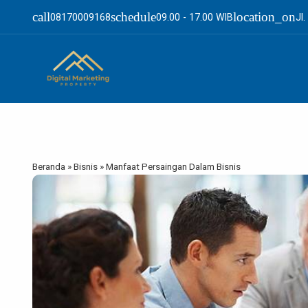
call
schedule
location_on
08170009168
09.00 - 17.00 WIB
Jl
Beranda
»
Bisnis
»
Manfaat Persaingan Dalam Bisnis