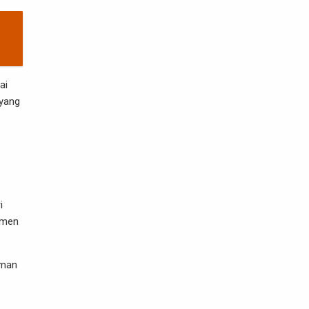
ai
 yang
i
umen
aman