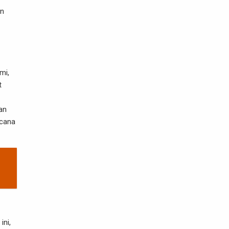
an
mi,
t
an
ncana
ini,