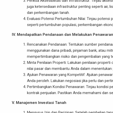
Periksa Aksesibilitas dan Infrastruktur: Tinjau akses
juga ketersediaan infrastruktur penting seperti air
dan perkembangan tanah.
Evaluasi Potensi Pertumbuhan Nilai: Tinjau potensi
seperti pertumbuhan populasi, perkembangan ekonomi
IV. Mendapatkan Pendanaan dan Melakukan Penawara
Rencanakan Pendanaan: Tentukan sumber pendanaan
menggunakan dana pribadi, pinjaman bank, atau mitr
mempertimbangkan risiko dan pengembalian yang te
Minta Penilaian Properti: Lakukan penilaian properti
nilai pasar dan membantu Anda dalam menentukan 
Ajukan Penawaran yang Kompetitif: Ajukan penawaran
Anda peroleh. Lakukan negosiasi jika perlu dan per
Pertimbangkan Kondisi Penawaran: Tinjau kondisi p
kontrak penjualan. Pastikan Anda memahami dan se
V. Manajemen Investasi Tanah
Mengurus Izin dan Perizinan: Setelah pembelian tan