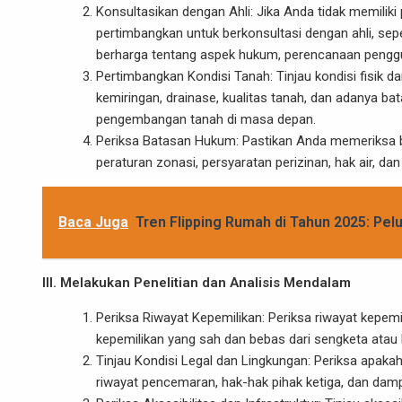
Konsultasikan dengan Ahli: Jika Anda tidak memilik
pertimbangkan untuk berkonsultasi dengan ahli, sep
berharga tentang aspek hukum, perencanaan penggun
Pertimbangkan Kondisi Tanah: Tinjau kondisi fisik da
kemiringan, drainase, kualitas tanah, dan adanya
pengembangan tanah di masa depan.
Periksa Batasan Hukum: Pastikan Anda memeriksa ba
peraturan zonasi, persyaratan perizinan, hak air,
Baca Juga
Tren Flipping Rumah di Tahun 2025: Pel
III. Melakukan Penelitian dan Analisis Mendalam
Periksa Riwayat Kepemilikan: Periksa riwayat kepemi
kepemilikan yang sah dan bebas dari sengketa atau 
Tinjau Kondisi Legal dan Lingkungan: Periksa apaka
riwayat pencemaran, hak-hak pihak ketiga, dan dam