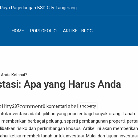
. Raya Pagedangan BSD City Tangerang
HOME
PORTOFOLIO
ARTIKEL BLOG
s Anda Ketahui?
tasi: Apa yang Harus Anda
bility
comment
label
287
0 komentar
Property
uk investasi adalah pilihan yang populer bagi banyak orang. Tanah
pat memberikan berbagai peluang, seperti pembangunan properti, perta
libatkan risiko dan pertimbangan khusus. Artikel ini akan memberikan
ahui ketika
membeli tanah untuk investasi
. Mulai dari tujuan investasi