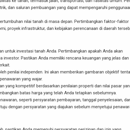
ibilitas ke tanah, termasuk jalan, transportasi, dan fasilitas umum. Pe
, listrik, dan saluran pembuangan yang dapat mempengaruhi penggunaa
 pertumbuhan nilai tanah di masa depan. Pertimbangkan faktor-faktor
, proyek infrastruktur, dan kebijakan perencanaan di daerah terseb
n
 untuk investasi tanah Anda. Pertimbangkan apakah Anda akan
a investor. Pastikan Anda memiliki rencana keuangan yang jelas dan
rkait.
 oleh penilai independen. Ini akan memberikan gambaran objektif tent
penawaran yang wajar.
 yang kompetitif berdasarkan penilaian properti dan nilai pasar ya
timbangkan batas harga yang telah Anda tetapkan sebelumnya.
enawaran, seperti persyaratan pembayaran, tanggal penyelesaian, da
tuju dengan persyaratan yang diajukan sebelum menyetujui penawar
ah, pastikan Anda memenuhi persyaratan perizinan dan izin yang