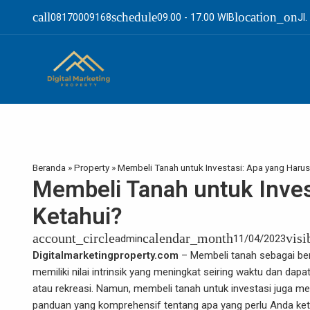
call
schedule
location_on
08170009168
09.00 - 17.00 WIB
Jl
Beranda
»
Property
»
Membeli Tanah untuk Investasi: Apa yang Haru
Membeli Tanah untuk Inves
Ketahui?
account_circle
calendar_month
visi
admin
11/04/2023
Digitalmarketingproperty.com
– Membeli tanah sebagai bent
memiliki nilai intrinsik yang meningkat seiring waktu dan da
atau rekreasi. Namun, membeli tanah untuk investasi juga me
panduan yang komprehensif tentang apa yang perlu Anda ket