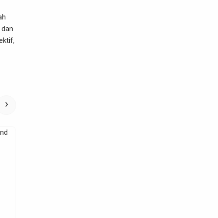
ah
, dan
ktif,
›
Property