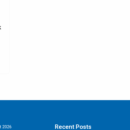
Apa Itu Pergudangan Fulfillment dan
Mengapa Penting untuk Developer?
Pendahuluan Di era digital yang berkembang pesat ini,
perkembangan e-commerce dan kebutuhan untuk
distribusi yang
SELENGKAPNYA
Recent Posts
t 2026