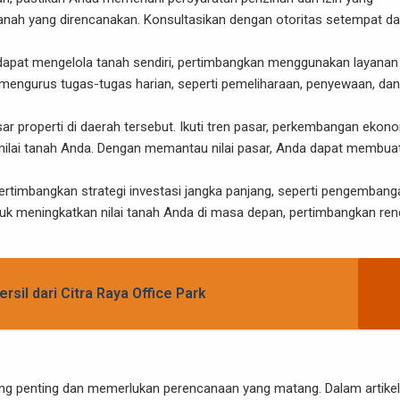
nah yang direncanakan. Konsultasikan dengan otoritas setempat d
 dapat mengelola tanah sendiri, pertimbangkan menggunakan layanan
engurus tugas-tugas harian, seperti pemeliharaan, penyewaan, dan
sar properti di daerah tersebut. Ikuti tren pasar, perkembangan ekono
nilai tanah Anda. Dengan memantau nilai pasar, Anda dapat membua
ertimbangkan strategi investasi jangka panjang, seperti pengembang
ntuk meningkatkan nilai tanah Anda di masa depan, pertimbangkan re
il dari Citra Raya Office Park
g penting dan memerlukan perencanaan yang matang. Dalam artikel 