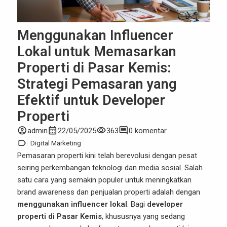
Menggunakan Influencer
Lokal untuk Memasarkan
Properti di Pasar Kemis:
Strategi Pemasaran yang
Efektif untuk Developer
Properti
account_circle
calendar_month
visibility
comment
admin
22/05/2025
363
0 komentar
label
Digital Marketing
Pemasaran properti kini telah berevolusi dengan pesat
seiring perkembangan teknologi dan media sosial. Salah
satu cara yang semakin populer untuk meningkatkan
brand awareness dan penjualan properti adalah dengan
menggunakan influencer lokal
. Bagi
developer
properti di Pasar Kemis
, khususnya yang sedang