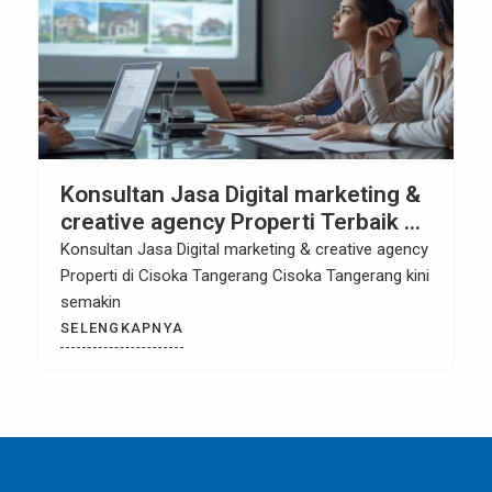
Konsultan Jasa Digital marketing &
creative agency Properti Terbaik di
Cisoka Tangerang
Konsultan Jasa Digital marketing & creative agency
Properti di Cisoka Tangerang Cisoka Tangerang kini
semakin
SELENGKAPNYA