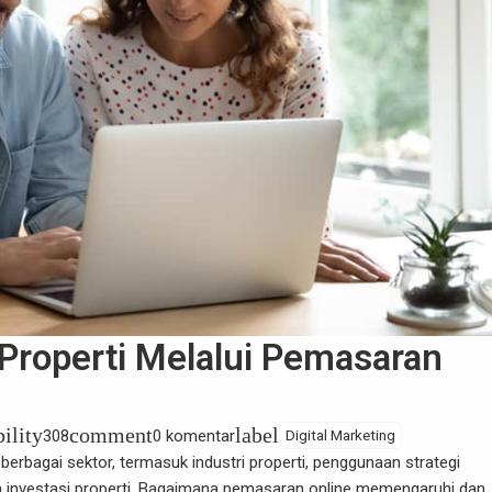
Properti Melalui Pemasaran
bility
comment
label
308
0 komentar
Digital Marketing
rbagai sektor, termasuk industri properti, penggunaan strategi
 investasi properti. Bagaimana pemasaran online memengaruhi dan