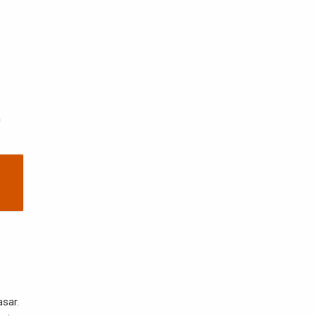
n
sar.