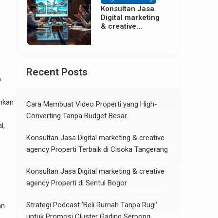
Konsultan Jasa
Digital marketing
& creative
agency Properti
di Neglasari
Tangerang
Recent Posts
a
inkan
Cara Membuat Video Properti yang High-
Converting Tanpa Budget Besar
l,
Konsultan Jasa Digital marketing & creative
agency Properti Terbaik di Cisoka Tangerang
Konsultan Jasa Digital marketing & creative
agency Properti di Sentul Bogor
Strategi Podcast ‘Beli Rumah Tanpa Rugi’
an
untuk Promosi Cluster Gading Serpong