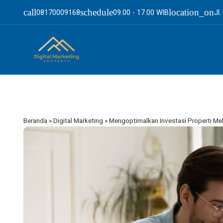
call
schedule
location_on
08170009168
09.00 - 17.00 WIB
Jl
Beranda
»
Digital Marketing
»
Mengoptimalkan Investasi Properti Mel