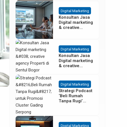
Besar
Digital Marketing
Konsultan Jasa
Digital marketing
& creative
agency Properti
Terbaik di
Cisoka
Tangerang
Digital Marketing
Konsultan Jasa
Digital marketing
& creative
agency Properti
di Sentul Bogor
Digital Marketing
Strategi Podcast
‘Beli Rumah
Tanpa Rugi’
untuk Promosi
Cluster Gading
Serpong
Digital Marketing