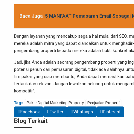
Baca Juga
5 MANFAAT Pemasaran Email Sebagai M
Dengan layanan yang mencakup segala hal mulai dari SEO, ma
mereka adalah mitra yang dapat diandalkan untuk menghadirk
pengembang properti kepada mereka adalah bukti konkret aka
Jadi, jika Anda adalah seorang pengembang properti yang i
potensi penuh dari pemasaran digital, tidak ada salahnya un
tim pakar yang siap membantu, Anda dapat memastikan bahw
tertarik dan relevan. Jangan lewatkan peluang untuk mengam
kompetitif.
Tags
Pakar Digital Marketing Property
Penjualan Properti
Facebook
Twitter
Whatsapp
Pinterest
Blog Terkait