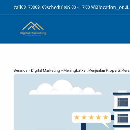
call
schedule
location_on
08170009168
09.00 - 17.00 WIB
Jl
Beranda
»
Digital Marketing
»
Meningkatkan Penjualan Properti: Peran