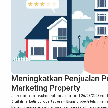
Meningkatkan Penjualan Prop
Marketing Property
account_circle
calendar_month
visi
admin
26/08/2023
Digitalmarketingproperty.com
– Bisnis properti telah menj
Namun, dengan persaingan yang semakin ketat, para pengem