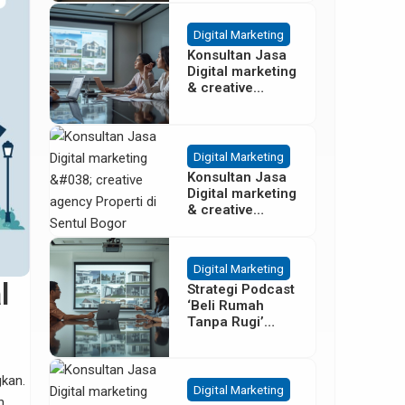
Besar
Digital Marketing
Konsultan Jasa
Digital marketing
& creative
agency Properti
Terbaik di
Cisoka
Tangerang
Digital Marketing
Konsultan Jasa
Digital marketing
& creative
agency Properti
di Sentul Bogor
Digital Marketing
l
Strategi Podcast
‘Beli Rumah
Tanpa Rugi’
untuk Promosi
Cluster Gading
Serpong
gkan.
Digital Marketing
n