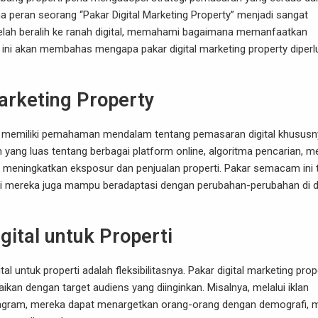
na peran seorang “
Pakar Digital Marketing Property
” menjadi sangat
elah beralih ke ranah digital, memahami bagaimana memanfaatkan
el ini akan membahas mengapa pakar digital marketing property diper
arketing Property
yang memiliki pemahaman mendalam tentang pemasaran digital khusus
 yang luas tentang berbagai platform online, algoritma pencarian, m
uk meningkatkan eksposur dan penjualan properti. Pakar semacam ini 
pi mereka juga mampu beradaptasi dengan perubahan-perubahan di d
ital untuk Properti
al untuk properti adalah fleksibilitasnya. Pakar digital marketing prop
an dengan target audiens yang diinginkan. Misalnya, melalui iklan
stagram, mereka dapat menargetkan orang-orang dengan demografi, m