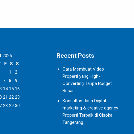
Recent Posts
t 2026
T
F
S
S
Cara Membuat Video
1
2
Properti yang High-
7
8
9
Converting Tanpa Budget
3
14
15
16
Besar
0
21
22
23
Konsultan Jasa Digital
7
28
29
30
marketing & creative agency
Properti Terbaik di Cisoka
Tangerang