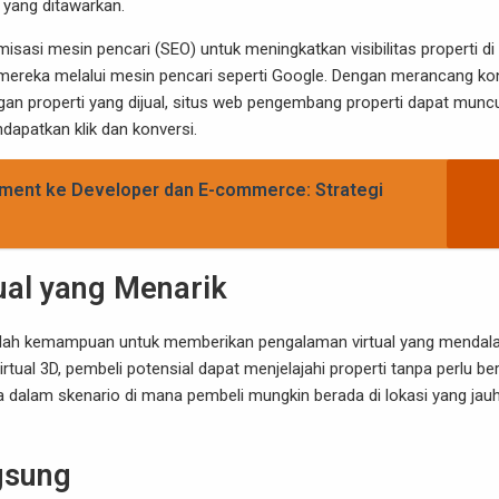
i yang ditawarkan.
sasi mesin pencari (SEO) untuk meningkatkan visibilitas properti di 
 mereka melalui mesin pencari seperti Google. Dengan merancang ko
gan properti yang dijual, situs web pengembang properti dapat muncu
dapatkan klik dan konversi.
ment ke Developer dan E-commerce: Strategi
al yang Menarik
 adalah kemampuan untuk memberikan pengalaman virtual yang menda
rtual 3D, pembeli potensial dapat menjelajahi properti tanpa perlu be
ma dalam skenario di mana pembeli mungkin berada di lokasi yang jauh
gsung