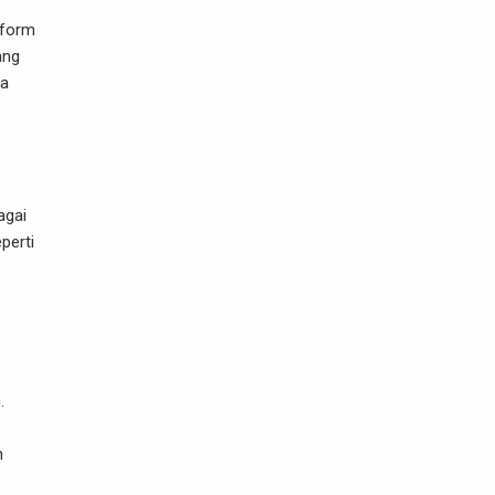
tform
ang
ra
agai
perti
.
n