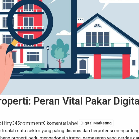
erti: Peran Vital Pakar Digita
bility
comment
label
345
0 komentar
Digital Marketing
adi salah satu sektor yang paling dinamis dan berpotensi menguntun
bang properti perlu mengadopsi strategi pemasaran yang cerdas da