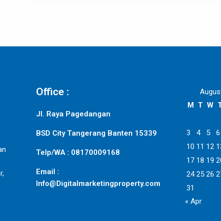
Office :
Augus
M
T
W
Jl. Raya Pagedangan
3
4
5
6
BSD City Tangerang Banten 15339
10
11
12
1
an
Telp/WA : 08170009168
17
18
19
2
Email :
r,
24
25
26
2
Info@Digitalmarketingproperty.com
31
« Apr