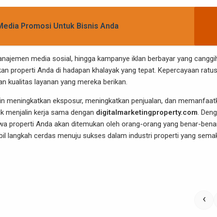
edia Promosi Untuk Bisnis Anda
najemen media sosial, hingga kampanye iklan berbayar yang canggi
an properti Anda di hadapan khalayak yang tepat. Kepercayaan ratu
n kualitas layanan yang mereka berikan.
ngin meningkatkan eksposur, meningkatkan penjualan, dan memanfaat
tuk menjalin kerja sama dengan
digitalmarketingproperty.com
. Den
a properti Anda akan ditemukan oleh orang-orang yang benar-bena
bil langkah cerdas menuju sukses dalam industri properti yang sema
‹