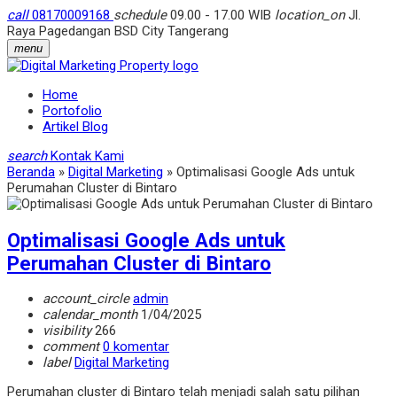
call
08170009168
schedule
09.00 - 17.00 WIB
location_on
Jl.
Raya Pagedangan BSD City Tangerang
menu
Home
Portofolio
Artikel Blog
search
Kontak Kami
Beranda
»
Digital Marketing
»
Optimalisasi Google Ads untuk
Perumahan Cluster di Bintaro
Optimalisasi Google Ads untuk
Perumahan Cluster di Bintaro
account_circle
admin
calendar_month
1/04/2025
visibility
266
comment
0 komentar
label
Digital Marketing
Perumahan cluster di Bintaro telah menjadi salah satu pilihan