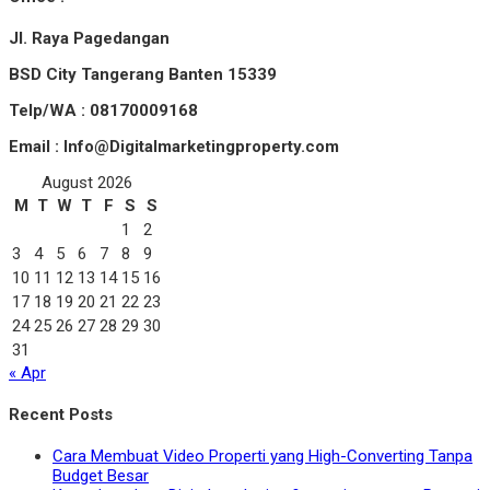
Jl. Raya Pagedangan
BSD City Tangerang Banten 15339
Telp/WA : 08170009168
Email : Info@Digitalmarketingproperty.com
August 2026
M
T
W
T
F
S
S
1
2
3
4
5
6
7
8
9
10
11
12
13
14
15
16
17
18
19
20
21
22
23
24
25
26
27
28
29
30
31
« Apr
Recent Posts
Cara Membuat Video Properti yang High-Converting Tanpa
Budget Besar