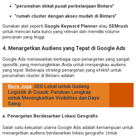
“perumahan dekat pusat perbelanjaan Bintaro”
“rumah cluster dengan akses mudah di Bintaro”
Gunakan alat seperti
Google Keyword Planner
atau
SEMrush
untuk mencari kata kunci yang relevan dan memiliki volume
pencarian yang tinggi.
4.
Menargetkan Audiens yang Tepat di Google Ads
Google Ads menawarkan berbagai opsi penargetan yang sangat
spesifik, yang memungkinkan Anda untuk menjangkau audiens
yang tepat. Beberapa strategi penargetan yang efektif untuk
perumahan cluster di Bintaro adalah:
Baca Juga
SEO Lokal untuk Gudang
Logistik di Cisauk: Panduan Lengkap
untuk Meningkatkan Visibilitas dan Daya
Saing
a.
Penargetan Berdasarkan Lokasi Geografis
Salah satu kekuatan utama Google Ads adalah kemampuan untuk
menargetkan audiens berdasarkan lokasi geografis. Untuk