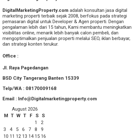
DigitalMarketingProperty.com
adalah konsultan jasa digital
marketing properti terbaik sejak 2008, berfokus pada strategi
pemasaran digital untuk Developer & Agen properti. Dengan
pengalaman lebih dari 15 tahun, Kami membantu meningkatkan
visibilitas online, menarik lebih banyak calon pembeli, dan
mengoptimalkan penjualan properti melalui SEO, iklan berbayar,
dan strategi konten terukur.
Office :
Jl. Raya Pagedangan
BSD City Tangerang Banten 15339
Telp/WA : 08170009168
Email : Info@Digitalmarketingproperty.com
August 2026
M
T
W
T
F
S
S
1
2
3
4
5
6
7
8
9
10
11
12
13
14
15
16