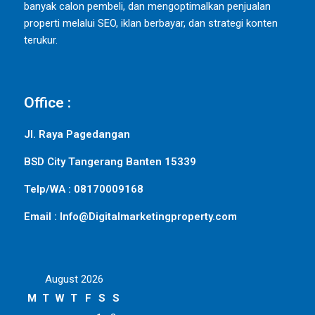
banyak calon pembeli, dan mengoptimalkan penjualan
properti melalui SEO, iklan berbayar, dan strategi konten
terukur.
Office :
Jl. Raya Pagedangan
BSD City Tangerang Banten 15339
Telp/WA : 08170009168
Email : Info@Digitalmarketingproperty.com
August 2026
M
T
W
T
F
S
S