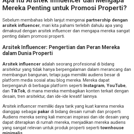
Apa Itu Arsitek Influencer dan Mengapa
Mereka Penting untuk Promosi Properti?
Sebelum membahas lebih lanjut mengenai
partnership dengan
arsitek influencer
, mari kita pahami terlebih dahulu apa yang
dimaksud dengan arsitek influencer dan mengapa mereka sangat
penting dalam promosi properti.
Arsitek Influencer: Pengertian dan Peran Mereka
dalam Dunia Properti
Arsitek influencer
adalah seorang profesional di bidang
arsitektur yang tidak hanya berpengalaman dalam merancang dan
membangun bangunan, tetapi juga memiliki audiens besar di
platform media sosial atau blog mereka. Mereka dapat
berpengaruh di berbagai platform seperti
Instagram
,
YouTube
,
dan
TikTok
, di mana mereka membagikan konten terkait dengan
desain, tren arsitektur, dan ide-ide kreatif lainnya.
Arsitek influencer memiliki daya tarik yang kuat karena mereka
dianggap sebagai
pakar
di bidang desain rumah dan properti.
Audiens mereka sering kali mencari inspirasi dan ide desain yang
dapat diterapkan di rumah mereka, menjadikan mereka audiens
yang sangat relevan untuk produk properti seperti
townhouse
minimalis
.