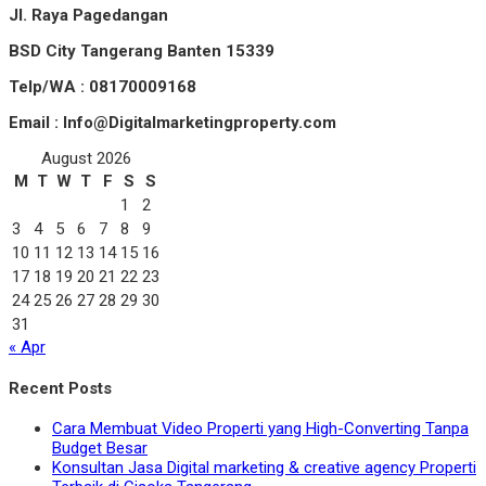
Jl. Raya Pagedangan
BSD City Tangerang Banten 15339
Telp/WA : 08170009168
Email : Info@Digitalmarketingproperty.com
August 2026
M
T
W
T
F
S
S
1
2
3
4
5
6
7
8
9
10
11
12
13
14
15
16
17
18
19
20
21
22
23
24
25
26
27
28
29
30
31
« Apr
Recent Posts
Cara Membuat Video Properti yang High-Converting Tanpa
Budget Besar
Konsultan Jasa Digital marketing & creative agency Properti