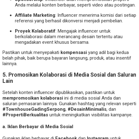
Anda melalui konten berbayar, seperti video atau postingan.
Affiliate Marketing
: Influencer menerima komisi dari setiap
referensi yang berhasil dikonversi menjadi pembelian.
Proyek Kolaboratif
: Mengajak influencer untuk
berkolaborasi dalam merancang desain tertentu atau
mengadakan event khusus bersama.
Pastikan untuk menyepakati
kompensasi
yang adil bagi kedua
belah pihak, baik berupa bayaran langsung, produk, atau insentif
lainnya.
5. Promosikan Kolaborasi di Media Sosial dan Saluran
Lain
Setelah konten influencer dipublikasikan, pastikan untuk
mempromosikan kolaborasi
ini di media sosial Anda dan
saluran pemasaran lainnya. Gunakan hashtag yang relevan seperti
#TownhouseGadingSerpong
,
#DesainMinimalis
, dan
#PropertiBerkualitas
untuk meningkatkan visibilitas kampanye.
a. Iklan Berbayar di Media Sosial
Gunakan iklan berbayar di
Facebook
dan
Instagram
untuk