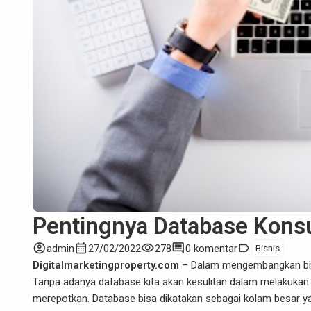
Pentingnya Database Kons
account_circle
calendar_month
visibility
comment
label
admin
27/02/2022
278
0 komentar
Bisnis
Digitalmarketingproperty.com
– Dalam mengembangkan bi
Tanpa adanya database kita akan kesulitan dalam melakukan 
merepotkan. Database bisa dikatakan sebagai kolam besar ya