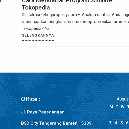
Affiliate Marketer, Peluang Bisnis Masa
Kini
Digitalmarketingproperty.com – Dengan berkembangnya
bisnis yang saat ini menggunakan digital semakin dari
waktu ke waktu,
SELENGKAPNYA
Office :
Augus
M
T
W
Jl. Raya Pagedangan
3
4
5
6
BSD City Tangerang Banten 15339