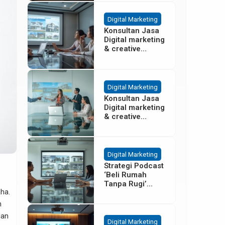
Besar
Digital Marketing
Konsultan Jasa
Digital marketing
& creative
agency Properti
Terbaik di
Cisoka
Tangerang
Digital Marketing
Konsultan Jasa
Digital marketing
& creative
agency Properti
di Sentul Bogor
Digital Marketing
Strategi Podcast
‘Beli Rumah
Tanpa Rugi’
ha.
untuk Promosi
Cluster Gading
h
Serpong
gan
Digital Marketing