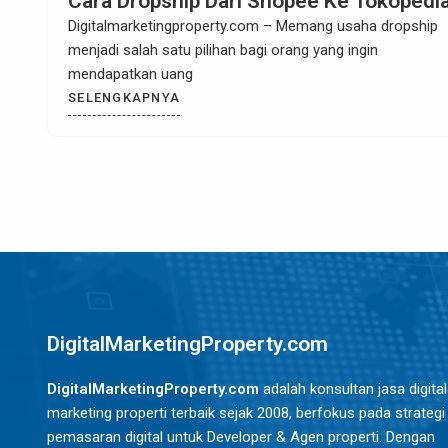
Cara Mendaftar Program Affiliate
Tokopedia
Digitalmarketingproperty.com – Apakah saat ini Anda ingin
mendapatkan penghasilan dari mempromosikan produk di
Tokopedia? Ya,
SELENGKAPNYA
DigitalMarketingProperty.com
DigitalMarketingProperty.com
adalah konsultan jasa digital
marketing properti terbaik sejak 2008, berfokus pada strategi
pemasaran digital untuk Developer & Agen properti. Dengan