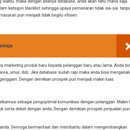
g waktu. maka dengan adanya database, anda akan tahu mana saja
m kategori blacklist sehingga upaya pemasaran tidak sia-sia. tanp
asaran pun menjadi tidak begitu efisien.
Remaja
ya marketing produk baru kepada pelanggan baru atau lama. Anda bi
area, umur, dsb. Jika database sudah rapi maka anda bisa menganal
 genggam. Dengan demikian prospek pun menjadi makin luas.
atkannya sebagai pengoptimal komunikasi dengan pelanggan. Makin 
k serta dekat dengan anda. Dengan demikian prospek penjualan pun
nis anda. Semoga bermanfaat dan membantu dalam mengembangkan