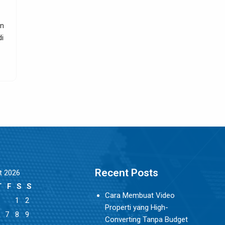
Usaha Penyewaan Yang Berprospek
Cerah
Digitalmarketingproperty.com – Sebagian kecil dari juta
peluang yang ada di seluruh dunia bisa dijadikan sebaga
SELENGKAPNYA
Recent Posts
t 2026
T
F
S
S
Cara Membuat Video
1
2
Properti yang High-
7
8
9
Converting Tanpa Budget