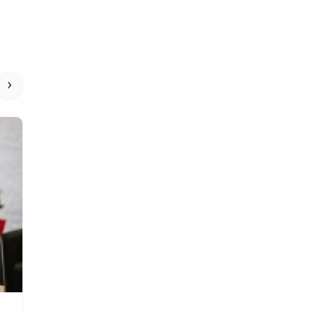
›
Bisnis