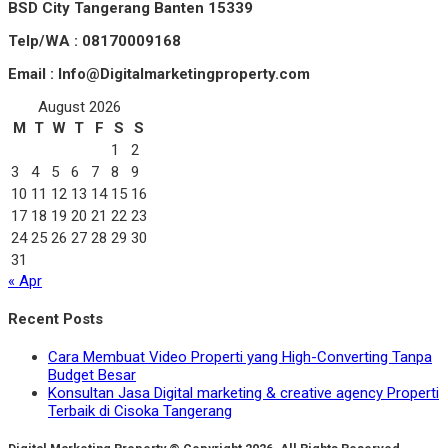
BSD City Tangerang Banten 15339
Telp/WA : 08170009168
Email : Info@Digitalmarketingproperty.com
August 2026
M
T
W
T
F
S
S
1
2
3
4
5
6
7
8
9
10
11
12
13
14
15
16
17
18
19
20
21
22
23
24
25
26
27
28
29
30
31
« Apr
Recent Posts
Cara Membuat Video Properti yang High-Converting Tanpa
Budget Besar
Konsultan Jasa Digital marketing & creative agency Properti
Terbaik di Cisoka Tangerang