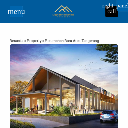
right_pane
menu
call
Beranda
»
Property
»
Perumahan Baru Area Tangerang