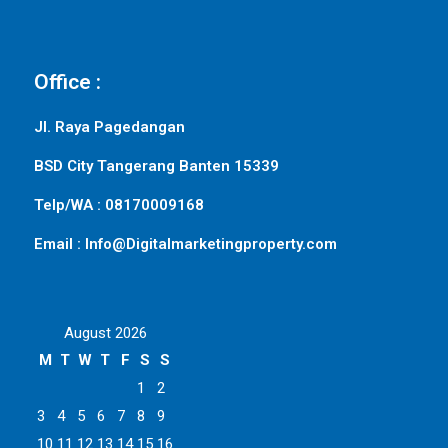
Office :
Jl. Raya Pagedangan
BSD City Tangerang Banten 15339
Telp/WA : 08170009168
Email : Info@Digitalmarketingproperty.com
August 2026
M
T
W
T
F
S
S
1
2
3
4
5
6
7
8
9
10
11
12
13
14
15
16