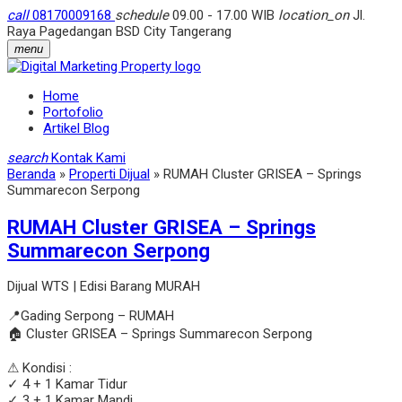
call
08170009168
schedule
09.00 - 17.00 WIB
location_on
Jl.
Raya Pagedangan BSD City Tangerang
menu
Home
Portofolio
Artikel Blog
search
Kontak Kami
Beranda
»
Properti Dijual
»
RUMAH Cluster GRISEA – Springs
Summarecon Serpong
RUMAH Cluster GRISEA – Springs
Summarecon Serpong
Dijual WTS | Edisi Barang MURAH
📍Gading Serpong – RUMAH
🏠 Cluster GRISEA – Springs Summarecon Serpong
⚠ Kondisi :
✓ 4 + 1 Kamar Tidur
✓ 3 + 1 Kamar Mandi