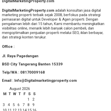
DigitalMarketingProperty.com
DigitalMarketingProperty.com
adalah konsultan jasa digital
marketing properti terbaik sejak 2008, berfokus pada strategi
pemasaran digital untuk Developer & Agen properti. Dengan
pengalaman lebih dari 15 tahun, Kami membantu meningkatkan
visibilitas online, menarik lebih banyak calon pembeli, dan
mengoptimalkan penjualan properti melalui SEO, iklan berbayar,
dan strategi konten terukur.
Office :
Jl. Raya Pagedangan
BSD City Tangerang Banten 15339
Telp/WA : 08170009168
Email : Info@Digitalmarketingproperty.com
August 2026
M
T
W
T
F
S
S
1
2
3
4
5
6
7
8
9
10
11
12
13
14
15
16