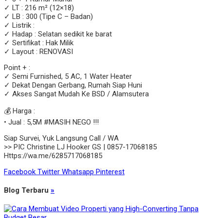
✓ LT : 216 m² (12×18)
✓ LB : 300 (Tipe C – Badan)
✓ Listrik :
✓ Hadap : Selatan sedikit ke barat
✓ Sertifikat : Hak Milik
✓ Layout : RENOVASI
Point + :
✓ Semi Furnished, 5 AC, 1 Water Heater
✓ Dekat Dengan Gerbang, Rumah Siap Huni
✓ Akses Sangat Mudah Ke BSD / Alamsutera
💰 Harga :
• Jual : 5,5M #MASIH NEGO !!!
Siap Survei, Yuk Langsung Call / WA
>> PIC Christine LJ Hooker GS | 0857-17068185
Https://wa.me/6285717068185
Facebook
Twitter
Whatsapp
Pinterest
Blog Terbaru
»