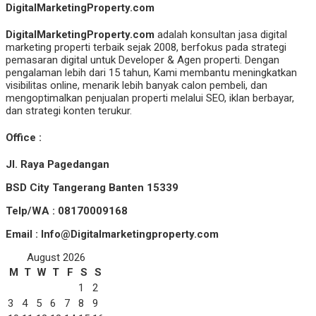
DigitalMarketingProperty.com
DigitalMarketingProperty.com
adalah konsultan jasa digital
marketing properti terbaik sejak 2008, berfokus pada strategi
pemasaran digital untuk Developer & Agen properti. Dengan
pengalaman lebih dari 15 tahun, Kami membantu meningkatkan
visibilitas online, menarik lebih banyak calon pembeli, dan
mengoptimalkan penjualan properti melalui SEO, iklan berbayar,
dan strategi konten terukur.
Office :
Jl. Raya Pagedangan
BSD City Tangerang Banten 15339
Telp/WA : 08170009168
Email : Info@Digitalmarketingproperty.com
August 2026
M
T
W
T
F
S
S
1
2
3
4
5
6
7
8
9