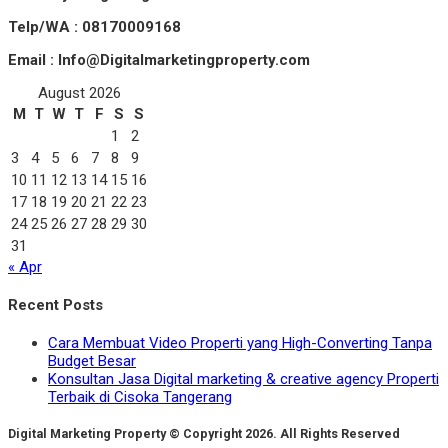
Telp/WA : 08170009168
Email : Info@Digitalmarketingproperty.com
August 2026
M
T
W
T
F
S
S
1
2
3
4
5
6
7
8
9
10
11
12
13
14
15
16
17
18
19
20
21
22
23
24
25
26
27
28
29
30
31
« Apr
Recent Posts
Cara Membuat Video Properti yang High-Converting Tanpa
Budget Besar
Konsultan Jasa Digital marketing & creative agency Properti
Terbaik di Cisoka Tangerang
Digital Marketing Property © Copyright 2026. All Rights Reserved