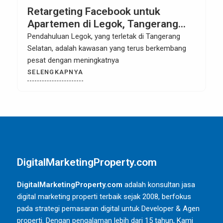
Retargeting Facebook untuk
Apartemen di Legok, Tangerang
Selatan: Cara Efektif Meningkatkan
Pendahuluan Legok, yang terletak di Tangerang
Penjualan dan Konversi
Selatan, adalah kawasan yang terus berkembang
pesat dengan meningkatnya
SELENGKAPNYA
DigitalMarketingProperty.com
DigitalMarketingProperty.com
adalah konsultan jasa
digital marketing properti terbaik sejak 2008, berfokus
pada strategi pemasaran digital untuk Developer & Agen
properti. Dengan pengalaman lebih dari 15 tahun, Kami