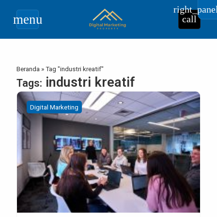
right_pane
menu
call
Beranda
»
Tag "industri kreatif"
industri kreatif
Tags:
Digital Marketing