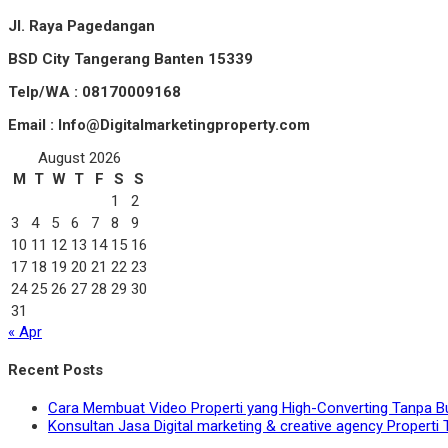
Jl. Raya Pagedangan
BSD City Tangerang Banten 15339
Telp/WA : 08170009168
Email : Info@Digitalmarketingproperty.com
August 2026
M
T
W
T
F
S
S
1
2
3
4
5
6
7
8
9
10
11
12
13
14
15
16
17
18
19
20
21
22
23
24
25
26
27
28
29
30
31
« Apr
Recent Posts
Cara Membuat Video Properti yang High-Converting Tanpa B
Konsultan Jasa Digital marketing & creative agency Properti 