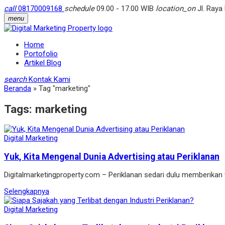
call
08170009168
schedule
09.00 - 17.00 WIB
location_on
Jl. Raya
menu
Home
Portofolio
Artikel Blog
search
Kontak Kami
Beranda
»
Tag "marketing"
Tags:
marketing
Digital Marketing
Yuk, Kita Mengenal Dunia Advertising atau Periklanan
Digitalmarketingproperty.com – Periklanan sedari dulu memberika
Selengkapnya
Digital Marketing