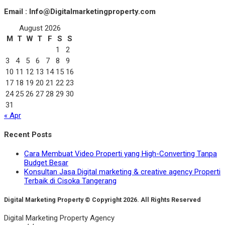
Email : Info@Digitalmarketingproperty.com
August 2026
M
T
W
T
F
S
S
1
2
3
4
5
6
7
8
9
10
11
12
13
14
15
16
17
18
19
20
21
22
23
24
25
26
27
28
29
30
31
« Apr
Recent Posts
Cara Membuat Video Properti yang High-Converting Tanpa
Budget Besar
Konsultan Jasa Digital marketing & creative agency Properti
Terbaik di Cisoka Tangerang
Digital Marketing Property © Copyright 2026. All Rights Reserved
Digital Marketing Property Agency