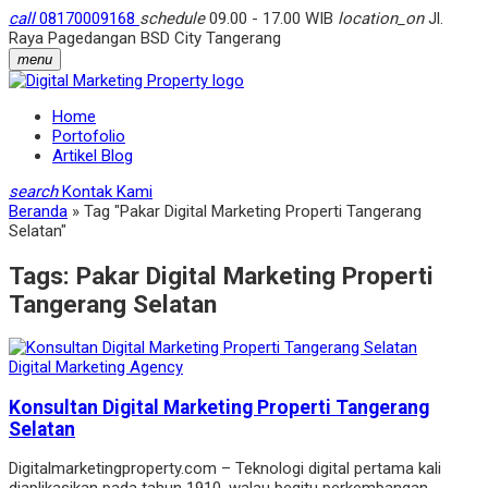
call
08170009168
schedule
09.00 - 17.00 WIB
location_on
Jl.
Raya Pagedangan BSD City Tangerang
menu
Home
Portofolio
Artikel Blog
search
Kontak Kami
Beranda
»
Tag "Pakar Digital Marketing Properti Tangerang
Selatan"
Tags:
Pakar Digital Marketing Properti
Tangerang Selatan
Digital Marketing Agency
Konsultan Digital Marketing Properti Tangerang
Selatan
Digitalmarketingproperty.com – Teknologi digital pertama kali