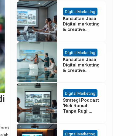
Besar
Digital Marketing
Konsultan Jasa
Digital marketing
& creative
agency Properti
Terbaik di
Cisoka
Tangerang
Digital Marketing
Konsultan Jasa
Digital marketing
& creative
agency Properti
di Sentul Bogor
Digital Marketing
di
Strategi Podcast
‘Beli Rumah
Tanpa Rugi’
untuk Promosi
Cluster Gading
Serpong
tform
Digital Marketing
alah