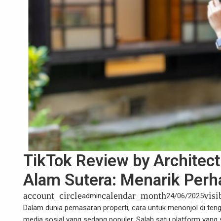
TikTok Review by Architec
Alam Sutera: Menarik Perh
account_circle
calendar_month
visi
admin
24/06/2025
Dalam dunia pemasaran properti, cara untuk menonjol di te
media sosial yang sedang populer. Salah satu platform ya