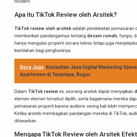
modern.
Apa itu TikTok Review oleh Arsitek?
TikTok review oleh arsitek
adalah pendekatan pemasaran d
memberikan pandangannya tentang
desain rumah
, fungsi, 
hanya mengulas properti secara teknis tetapi juga menjel
keindahan bagi penghuninya.
Baca Juga
Konsultan Jasa Digital Marketing Spesia
Apartemen di Tenjolaya, Bogor
Dalam
TikTok review
ini, seorang arsitek dapat menyajikan
d
elemen-elemen tersebut dipilih, serta bagaimana mereka dapa
pemasaran properti karena audiens sering kali lebih mempe
Ketika arsitek membagikan pandangan mereka di TikTok, audie
ditawarkan.
Mengapa TikTok Review oleh Arsitek Efekt