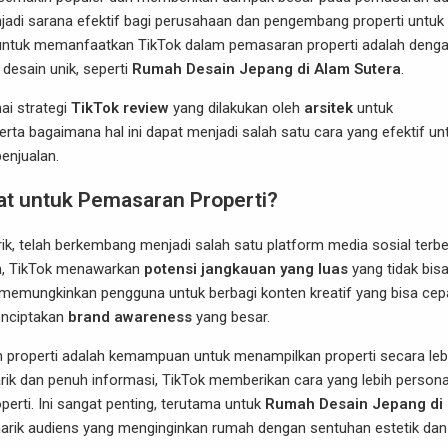
enjadi sarana efektif bagi perusahaan dan pengembang properti untuk
ik untuk memanfaatkan TikTok dalam pemasaran properti adalah deng
desain unik, seperti
Rumah Desain Jepang di Alam Sutera
.
ai strategi
TikTok review
yang dilakukan oleh
arsitek
untuk
serta bagaimana hal ini dapat menjadi salah satu cara yang efektif un
enjualan.
at untuk Pemasaran Properti?
ik, telah berkembang menjadi salah satu platform media sosial terb
lan, TikTok menawarkan
potensi jangkauan yang luas
yang tidak bis
i memungkinkan pengguna untuk berbagi konten kreatif yang bisa cep
menciptakan
brand awareness
yang besar.
 properti adalah kemampuan untuk menampilkan properti secara leb
ik dan penuh informasi, TikTok memberikan cara yang lebih persona
erti. Ini sangat penting, terutama untuk
Rumah Desain Jepang di
arik audiens yang menginginkan rumah dengan sentuhan estetik dan