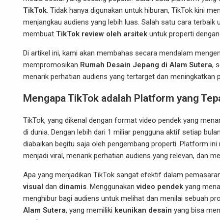
TikTok
. Tidak hanya digunakan untuk hiburan, TikTok kini m
menjangkau audiens yang lebih luas. Salah satu cara terba
membuat
TikTok review oleh arsitek
untuk properti dengan 
Di artikel ini, kami akan membahas secara mendalam mengen
mempromosikan
Rumah Desain Jepang di Alam Sutera
, 
menarik perhatian audiens yang tertarget dan meningkatkan p
Mengapa TikTok adalah Platform yang Tep
TikTok, yang dikenal dengan format video pendek yang menar
di dunia. Dengan lebih dari 1 miliar pengguna aktif setiap bu
diabaikan begitu saja oleh pengembang properti. Platform in
menjadi viral, menarik perhatian audiens yang relevan, dan 
Apa yang menjadikan TikTok sangat efektif dalam pemasaran
visual
dan
dinamis
. Menggunakan
video pendek
yang menar
menghibur bagi audiens untuk melihat dan menilai sebuah prop
Alam Sutera
, yang memiliki
keunikan desain
yang bisa men