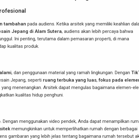
rofesional
n tambahan
pada audiens. Ketika arsitek yang memiliki keahlian da
sain Jepang di Alam Sutera
, audiens akan lebih percaya bahwa
unggul. Ini penting, terutama dalam pemasaran properti, di mana
ap kualitas produk.
alami
, dan penggunaan material yang ramah lingkungan. Dengan
Tik
desain Jepang, seperti
ruang terbuka yang luas
,
fokus pada eleme
l
yang menenangkan. Arsitek dapat mengulas bagaimana elemen-el
katkan kualitas hidup penghuni.
deo. Dengan menggunakan video pendek, Anda dapat menampilkan ru
sitek
memungkinkan untuk memperlihatkan rumah dengan berbagai
iens gambaran yang lebih jelas tentang bagaimana rumah tersebut a