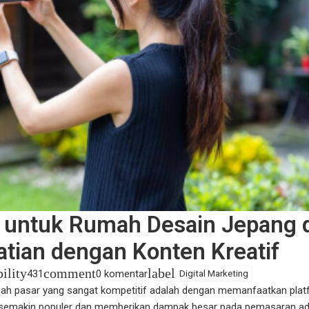
t untuk Rumah Desain Jepang 
atian dengan Konten Kreatif
bility
comment
label
431
0 komentar
Digital Marketing
ngah pasar yang sangat kompetitif adalah dengan memanfaatkan pla
ng semakin populer dan memberikan dampak besar pada pemasaran ad