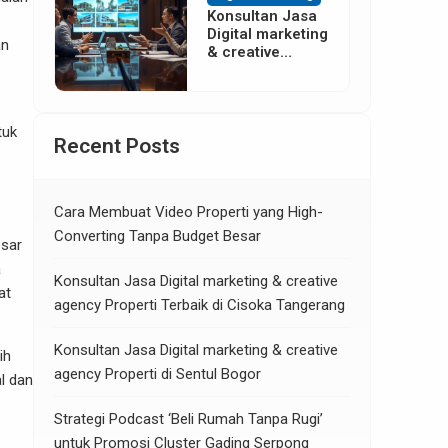
Konsultan Jasa
Digital marketing
an
& creative
agency Properti
di Neglasari
Tangerang
tuk
Recent Posts
Cara Membuat Video Properti yang High-
Converting Tanpa Budget Besar
esar
a
Konsultan Jasa Digital marketing & creative
at
agency Properti Terbaik di Cisoka Tangerang
Konsultan Jasa Digital marketing & creative
ih
agency Properti di Sentul Bogor
l dan
Strategi Podcast ‘Beli Rumah Tanpa Rugi’
untuk Promosi Cluster Gading Serpong