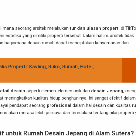
i mana seorang arsitek melakukan
tur dan ulasan properti
di TikTo
dan estetika yang dimiliki properti tersebut. Dalam hal ini, arsitek tidak
askan bagaimana desain rumah dapat menciptakan kenyamanan dan
lis Properti: Kavling, Ruko, Rumah, Hotel,
etail desain
seperti elemen-elemen unik dari
desain Jepang
, men
t meningkatkan kualitas hidup penghuninya. Ini sangat efektif dalam
rcayai pendapat seorang
profesional
dalam hal desain dan kualitas r
ns akan merasa lebih percaya dan teredukasi tentang nilai properti
if untuk Rumah Desain Jepang di Alam Sutera?