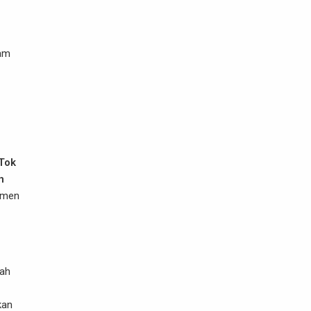
lam
Tok
n
emen
mah
kan