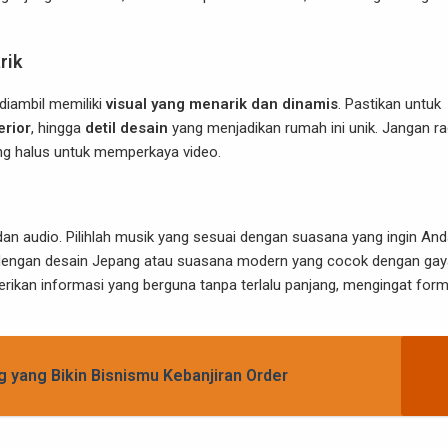
rik
diambil memiliki
visual yang menarik dan dinamis
. Pastikan untuk
erior
, hingga
detil desain
yang menjadikan rumah ini unik. Jangan r
ang halus untuk memperkaya video.
an audio. Pilihlah musik yang sesuai dengan suasana yang ingin An
 dengan desain Jepang atau suasana modern yang cocok dengan gay
berikan informasi yang berguna tanpa terlalu panjang, mengingat for
 yang Bikin Bisnismu Kebanjiran Order