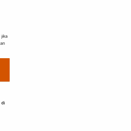
jika
kan
 di