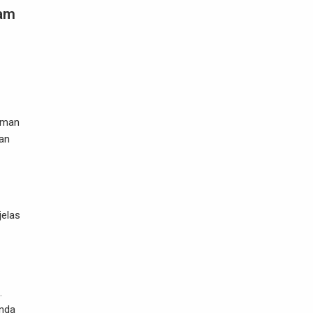
lam
laman
an
jelas
.
Anda