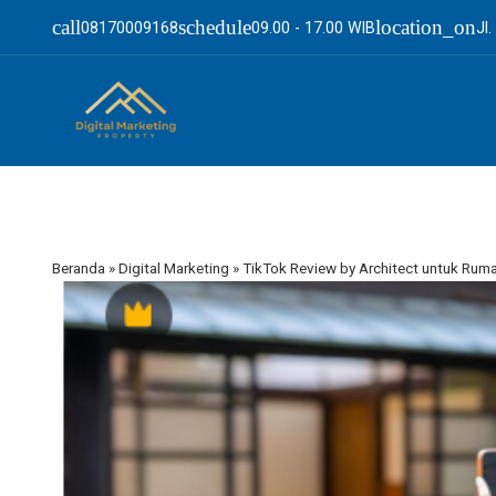
call
schedule
location_on
08170009168
09.00 - 17.00 WIB
Jl
Beranda
»
Digital Marketing
»
TikTok Review by Architect untuk Ruma