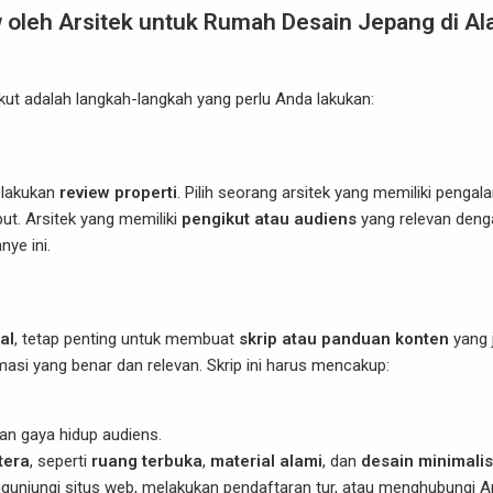
oleh Arsitek untuk Rumah Desain Jepang di A
rikut adalah langkah-langkah yang perlu Anda lakukan:
elakukan
review properti
. Pilih seorang arsitek yang memiliki penga
but. Arsitek yang memiliki
pengikut atau audiens
yang relevan deng
ye ini.
al
, tetap penting untuk membuat
skrip atau panduan konten
yang 
si yang benar dan relevan. Skrip ini harus mencakup:
n gaya hidup audiens.
tera
, seperti
ruang terbuka
,
material alami
, dan
desain minimalis
unjungi situs web, melakukan pendaftaran tur, atau menghubungi 