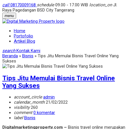
call
08170009168
schedule
09.00 - 17.00 WIB
location_on
Jl.
Raya Pagedangan BSD City Tangerang
menu
Home
Portofolio
Artikel Blog
search
Kontak Kami
Beranda
»
Bisnis
»
Tips Jitu Memulai Bisnis Travel Online Yang
Sukses
Tips Jitu Memulai Bisnis Travel Online
Yang Sukses
account_circle
admin
calendar_month
21/02/2022
visibility
260
comment
0 komentar
label
Bisnis
Digitalmarketingproperty.com –
Bisnis travel online merupakan