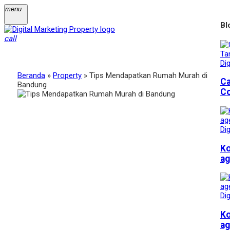
menu
Bl
call
Dig
Beranda
»
Property
»
Tips Mendapatkan Rumah Murah di
Ca
Bandung
Co
Dig
Ko
ag
Dig
Ko
ag