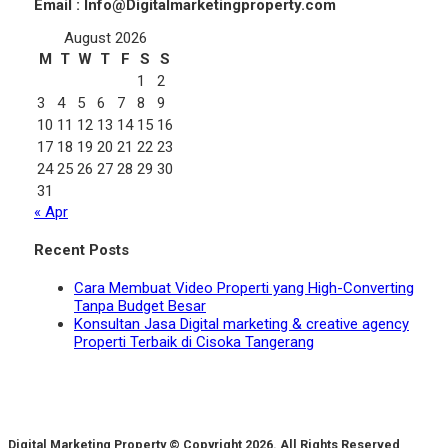
Email : Info@Digitalmarketingproperty.com
August 2026
M
T
W
T
F
S
S
1
2
3
4
5
6
7
8
9
10
11
12
13
14
15
16
17
18
19
20
21
22
23
24
25
26
27
28
29
30
31
« Apr
Recent Posts
Cara Membuat Video Properti yang High-Converting
Tanpa Budget Besar
Konsultan Jasa Digital marketing & creative agency
Properti Terbaik di Cisoka Tangerang
Digital Marketing Property © Copyright 2026. All Rights Reserved