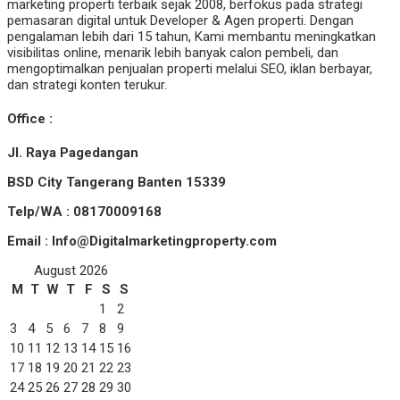
marketing properti terbaik sejak 2008, berfokus pada strategi
pemasaran digital untuk Developer & Agen properti. Dengan
pengalaman lebih dari 15 tahun, Kami membantu meningkatkan
visibilitas online, menarik lebih banyak calon pembeli, dan
mengoptimalkan penjualan properti melalui SEO, iklan berbayar,
dan strategi konten terukur.
Office :
Jl. Raya Pagedangan
BSD City Tangerang Banten 15339
Telp/WA : 08170009168
Email : Info@Digitalmarketingproperty.com
August 2026
M
T
W
T
F
S
S
1
2
3
4
5
6
7
8
9
10
11
12
13
14
15
16
17
18
19
20
21
22
23
24
25
26
27
28
29
30