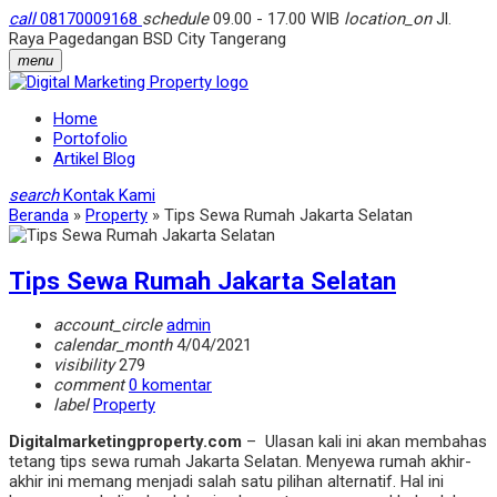
call
08170009168
schedule
09.00 - 17.00 WIB
location_on
Jl.
Raya Pagedangan BSD City Tangerang
menu
Home
Portofolio
Artikel Blog
search
Kontak Kami
Beranda
»
Property
»
Tips Sewa Rumah Jakarta Selatan
Tips Sewa Rumah Jakarta Selatan
account_circle
admin
calendar_month
4/04/2021
visibility
279
comment
0 komentar
label
Property
Digitalmarketingproperty.com
– Ulasan kali ini akan membahas
tetang tips sewa rumah Jakarta Selatan. Menyewa rumah akhir-
akhir ini memang menjadi salah satu pilihan alternatif. Hal ini