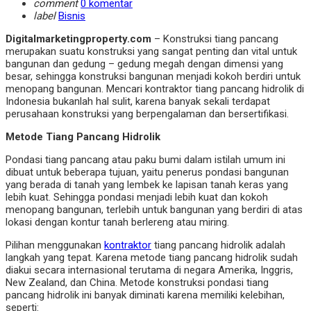
comment
0 komentar
label
Bisnis
Digitalmarketingproperty.com
– Konstruksi tiang pancang
merupakan suatu konstruksi yang sangat penting dan vital untuk
bangunan dan gedung – gedung megah dengan dimensi yang
besar, sehingga konstruksi bangunan menjadi kokoh berdiri untuk
menopang bangunan. Mencari
kontraktor tiang pancang hidrolik
di
Indonesia bukanlah hal sulit, karena banyak sekali terdapat
perusahaan konstruksi yang berpengalaman dan bersertifikasi.
Metode Tiang Pancang Hidrolik
Pondasi tiang pancang atau paku bumi dalam istilah umum ini
dibuat untuk beberapa tujuan, yaitu penerus pondasi bangunan
yang berada di tanah yang lembek ke lapisan tanah keras yang
lebih kuat. Sehingga pondasi menjadi lebih kuat dan kokoh
menopang bangunan, terlebih untuk bangunan yang berdiri di atas
lokasi dengan kontur tanah berlereng atau miring.
Pilihan menggunakan
kontraktor
tiang pancang hidrolik
adalah
langkah yang tepat. Karena
metode tiang pancang hidrolik
sudah
diakui secara internasional terutama di negara Amerika, Inggris,
New Zealand, dan China. Metode
konstruksi pondasi tiang
pancang hidrolik
ini banyak diminati karena memiliki kelebihan,
seperti: