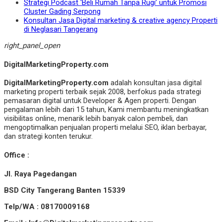
Strategi Podcast ‘Beli Rumah Tanpa Rugi’ untuk Promosi
Cluster Gading Serpong
Konsultan Jasa Digital marketing & creative agency Properti
di Neglasari Tangerang
right_panel_open
DigitalMarketingProperty.com
DigitalMarketingProperty.com
adalah konsultan jasa digital
marketing properti terbaik sejak 2008, berfokus pada strategi
pemasaran digital untuk Developer & Agen properti. Dengan
pengalaman lebih dari 15 tahun, Kami membantu meningkatkan
visibilitas online, menarik lebih banyak calon pembeli, dan
mengoptimalkan penjualan properti melalui SEO, iklan berbayar,
dan strategi konten terukur.
Office :
Jl. Raya Pagedangan
BSD City Tangerang Banten 15339
Telp/WA : 08170009168