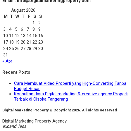
Email : Info@Digitalmarketingproperty.com
August 2026
M
T
W
T
F
S
S
1
2
3
4
5
6
7
8
9
10
11
12
13
14
15
16
17
18
19
20
21
22
23
24
25
26
27
28
29
30
31
« Apr
Recent Posts
Cara Membuat Video Properti yang High-Converting Tanpa
Budget Besar
Konsultan Jasa Digital marketing & creative agency Properti
Terbaik di Cisoka Tangerang
Digital Marketing Property © Copyright 2026. All Rights Reserved
Digital Marketing Property Agency
expand_less