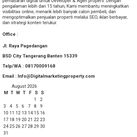
pemasaran digital untuk Developer & Agen properti. Dengan
pengalaman lebih dari 15 tahun, Kami membantu meningkatkan
visibilitas online, menarik lebih banyak calon pembeli, dan
mengoptimalkan penjualan properti melalui SEO, iklan berbayar,
dan strategi konten terukur.
Office :
Jl. Raya Pagedangan
BSD City Tangerang Banten 15339
Telp/WA : 08170009168
Email : Info@Digitalmarketingproperty.com
August 2026
M
T
W
T
F
S
S
1
2
3
4
5
6
7
8
9
10
11
12
13
14
15
16
17
18
19
20
21
22
23
24
25
26
27
28
29
30
31