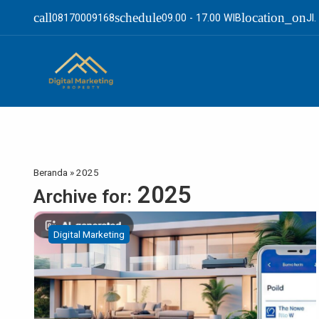
call
schedule
location_on
08170009168
09.00 - 17.00 WIB
Jl
Beranda
»
2025
2025
Archive for:
Digital Marketing