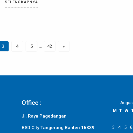
SELENGKAPNYA
3
4
5
…
42
»
Office :
Augus
M
T
W
Jl. Raya Pagedangan
3
4
5
6
BSD City Tangerang Banten 15339