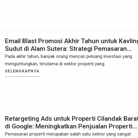
Email Blast Promosi Akhir Tahun untuk Kavlin
Sudut di Alam Sutera: Strategi Pemasaran
Properti yang Efektif
Pada akhir tahun, banyak orang mencari peluang investasi yang
menguntungkan, terutama di sektor properti yang
SELENGKAPNYA
Retargeting Ads untuk Properti Cilandak Bara
di Google: Meningkatkan Penjualan Properti
dengan Strategi Digital yang Efektif
Pemasaran properti merupakan salah satu sektor yang sangat