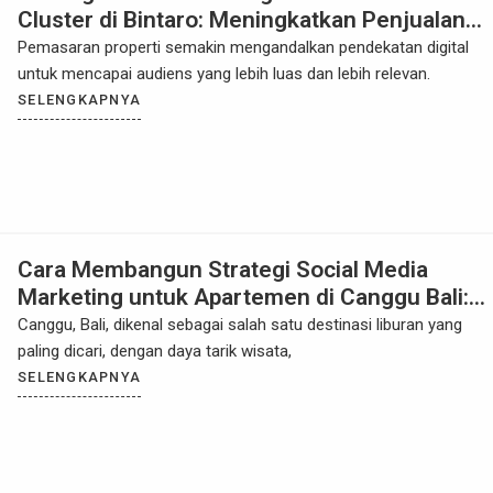
Cluster di Bintaro: Meningkatkan Penjualan
Properti dengan Pendekatan yang Efektif
Pemasaran properti semakin mengandalkan pendekatan digital
untuk mencapai audiens yang lebih luas dan lebih relevan.
SELENGKAPNYA
Cara Membangun Strategi Social Media
Marketing untuk Apartemen di Canggu Bali:
Meningkatkan Penjualan Properti dengan
Canggu, Bali, dikenal sebagai salah satu destinasi liburan yang
Pemasaran Digital yang Tepat
paling dicari, dengan daya tarik wisata,
SELENGKAPNYA