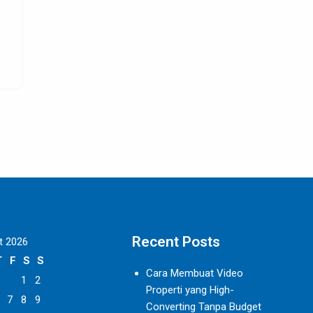
Recent Posts
t 2026
T
F
S
S
Cara Membuat Video
1
2
Properti yang High-
7
8
9
Converting Tanpa Budget