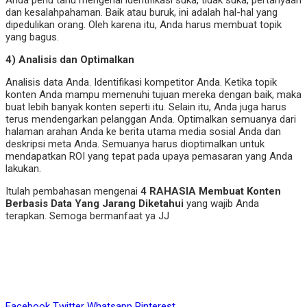
Anda perlu tahu mengenai identifikasi suka, tidak suka, pertanyaan
dan kesalahpahaman. Baik atau buruk, ini adalah hal-hal yang
dipedulikan orang. Oleh karena itu, Anda harus membuat topik
yang bagus.
4) Analisis dan Optimalkan
Analisis data Anda. Identifikasi kompetitor Anda. Ketika topik
konten Anda mampu memenuhi tujuan mereka dengan baik, maka
buat lebih banyak konten seperti itu. Selain itu, Anda juga harus
terus mendengarkan pelanggan Anda. Optimalkan semuanya dari
halaman arahan Anda ke berita utama media sosial Anda dan
deskripsi meta Anda. Semuanya harus dioptimalkan untuk
mendapatkan ROI yang tepat pada upaya pemasaran yang Anda
lakukan.
Itulah pembahasan mengenai
4 RAHASIA Membuat Konten
Berbasis Data Yang Jarang Diketahui
yang wajib Anda
terapkan. Semoga bermanfaat ya JJ
Facebook
Twitter
Whatsapp
Pinterest