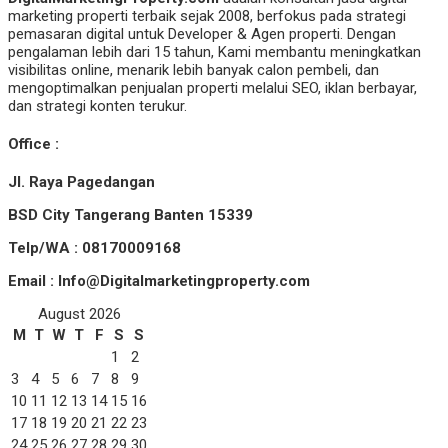
marketing properti terbaik sejak 2008, berfokus pada strategi
pemasaran digital untuk Developer & Agen properti. Dengan
pengalaman lebih dari 15 tahun, Kami membantu meningkatkan
visibilitas online, menarik lebih banyak calon pembeli, dan
mengoptimalkan penjualan properti melalui SEO, iklan berbayar,
dan strategi konten terukur.
Office :
Jl. Raya Pagedangan
BSD City Tangerang Banten 15339
Telp/WA : 08170009168
Email : Info@Digitalmarketingproperty.com
August 2026
M
T
W
T
F
S
S
1
2
3
4
5
6
7
8
9
10
11
12
13
14
15
16
17
18
19
20
21
22
23
24
25
26
27
28
29
30