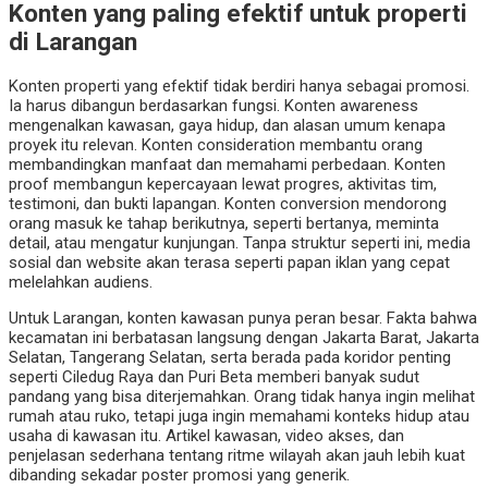
Konten yang paling efektif untuk properti
di Larangan
Konten properti yang efektif tidak berdiri hanya sebagai promosi.
Ia harus dibangun berdasarkan fungsi. Konten awareness
mengenalkan kawasan, gaya hidup, dan alasan umum kenapa
proyek itu relevan. Konten consideration membantu orang
membandingkan manfaat dan memahami perbedaan. Konten
proof membangun kepercayaan lewat progres, aktivitas tim,
testimoni, dan bukti lapangan. Konten conversion mendorong
orang masuk ke tahap berikutnya, seperti bertanya, meminta
detail, atau mengatur kunjungan. Tanpa struktur seperti ini, media
sosial dan website akan terasa seperti papan iklan yang cepat
melelahkan audiens.
Untuk Larangan, konten kawasan punya peran besar. Fakta bahwa
kecamatan ini berbatasan langsung dengan Jakarta Barat, Jakarta
Selatan, Tangerang Selatan, serta berada pada koridor penting
seperti Ciledug Raya dan Puri Beta memberi banyak sudut
pandang yang bisa diterjemahkan. Orang tidak hanya ingin melihat
rumah atau ruko, tetapi juga ingin memahami konteks hidup atau
usaha di kawasan itu. Artikel kawasan, video akses, dan
penjelasan sederhana tentang ritme wilayah akan jauh lebih kuat
dibanding sekadar poster promosi yang generik.