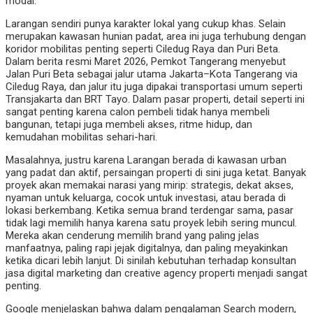
modal.
Larangan sendiri punya karakter lokal yang cukup khas. Selain
merupakan kawasan hunian padat, area ini juga terhubung dengan
koridor mobilitas penting seperti Ciledug Raya dan Puri Beta.
Dalam berita resmi Maret 2026, Pemkot Tangerang menyebut
Jalan Puri Beta sebagai jalur utama Jakarta–Kota Tangerang via
Ciledug Raya, dan jalur itu juga dipakai transportasi umum seperti
Transjakarta dan BRT Tayo. Dalam pasar properti, detail seperti ini
sangat penting karena calon pembeli tidak hanya membeli
bangunan, tetapi juga membeli akses, ritme hidup, dan
kemudahan mobilitas sehari-hari.
Masalahnya, justru karena Larangan berada di kawasan urban
yang padat dan aktif, persaingan properti di sini juga ketat. Banyak
proyek akan memakai narasi yang mirip: strategis, dekat akses,
nyaman untuk keluarga, cocok untuk investasi, atau berada di
lokasi berkembang. Ketika semua brand terdengar sama, pasar
tidak lagi memilih hanya karena satu proyek lebih sering muncul.
Mereka akan cenderung memilih brand yang paling jelas
manfaatnya, paling rapi jejak digitalnya, dan paling meyakinkan
ketika dicari lebih lanjut. Di sinilah kebutuhan terhadap konsultan
jasa digital marketing dan creative agency properti menjadi sangat
penting.
Google menjelaskan bahwa dalam pengalaman Search modern,