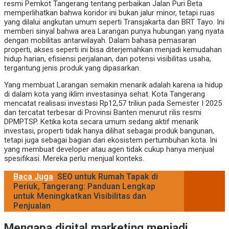
resmi Pemkot Tangerang tentang perbaikan Jalan Puri Beta
memperlihatkan bahwa koridor ini bukan jalur minor, tetapi ruas
yang dilalui angkutan umum seperti Transjakarta dan BRT Tayo. Ini
memberi sinyal bahwa area Larangan punya hubungan yang nyata
dengan mobilitas antarwilayah. Dalam bahasa pemasaran
properti, akses seperti ini bisa diterjemahkan menjadi kemudahan
hidup harian, efisiensi perjalanan, dan potensi visibilitas usaha,
tergantung jenis produk yang dipasarkan.
Yang membuat Larangan semakin menarik adalah karena ia hidup
di dalam kota yang iklim investasinya sehat. Kota Tangerang
mencatat realisasi investasi Rp12,57 triliun pada Semester I 2025
dan tercatat terbesar di Provinsi Banten menurut rilis resmi
DPMPTSP. Ketika kota secara umum sedang aktif menarik
investasi, properti tidak hanya dilihat sebagai produk bangunan,
tetapi juga sebagai bagian dari ekosistem pertumbuhan kota. Ini
yang membuat developer atau agen tidak cukup hanya menjual
spesifikasi. Mereka perlu menjual konteks.
Baca Juga
SEO untuk Rumah Tapak di
Periuk, Tangerang: Panduan Lengkap
untuk Meningkatkan Visibilitas dan
Penjualan
Mengapa digital marketing menjadi