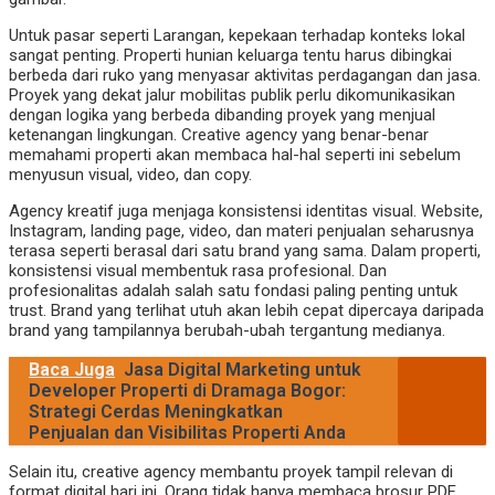
Untuk pasar seperti Larangan, kepekaan terhadap konteks lokal
sangat penting. Properti hunian keluarga tentu harus dibingkai
berbeda dari ruko yang menyasar aktivitas perdagangan dan jasa.
Proyek yang dekat jalur mobilitas publik perlu dikomunikasikan
dengan logika yang berbeda dibanding proyek yang menjual
ketenangan lingkungan. Creative agency yang benar-benar
memahami properti akan membaca hal-hal seperti ini sebelum
menyusun visual, video, dan copy.
Agency kreatif juga menjaga konsistensi identitas visual. Website,
Instagram, landing page, video, dan materi penjualan seharusnya
terasa seperti berasal dari satu brand yang sama. Dalam properti,
konsistensi visual membentuk rasa profesional. Dan
profesionalitas adalah salah satu fondasi paling penting untuk
trust. Brand yang terlihat utuh akan lebih cepat dipercaya daripada
brand yang tampilannya berubah-ubah tergantung medianya.
Baca Juga
Jasa Digital Marketing untuk
Developer Properti di Dramaga Bogor:
Strategi Cerdas Meningkatkan
Penjualan dan Visibilitas Properti Anda
Selain itu, creative agency membantu proyek tampil relevan di
format digital hari ini. Orang tidak hanya membaca brosur PDF.