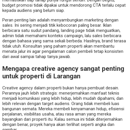
memastikan tiap tahap punya fungsi sendiri. Dengan begitu,
budget promosi tidak dipakai untuk mendorong CTA terlalu cepat
kepada audiens yang belum siap.
Peran penting lain adalah menyambungkan marketing dengan
sales. Ini sering menjadi titik kebocoran paling besar. Iklan
berbicara satu sudut pandang, landing page tidak menguatkan,
admin tidak memahami konteks campaign, lalu sales berbicara
dengan bahasa yang sama sekali berbeda. Hasilnya, brand terasa
tidak utuh. Konsultan yang paham properti akan membantu
menata jalur ini agar pengalaman calon pembeli tetap konsisten
dari awal sampai tahap tanya jawab.
Mengapa creative agency sangat penting
untuk properti di Larangan
Creative agency dalam properti bukan hanya pembuat desain.
Perannya jauh lebih strategis: menerjemahkan manfaat teknis
menjadi komunikasi yang lebih hidup, lebih mudah dipahami, dan
lebih relevan dengan target audiens. Orang tidak membeli luas
bangunan semata. Mereka membeli kenyamanan hidup, efisiensi
perjalanan, visibilitas usaha, atau rasa aman yang mereka
bayangkan dari properti itu. Kalau semua ini tidak diterjemahkan
dengan benar, proyek hanya akan terlihat seperti angka dan
gambar.