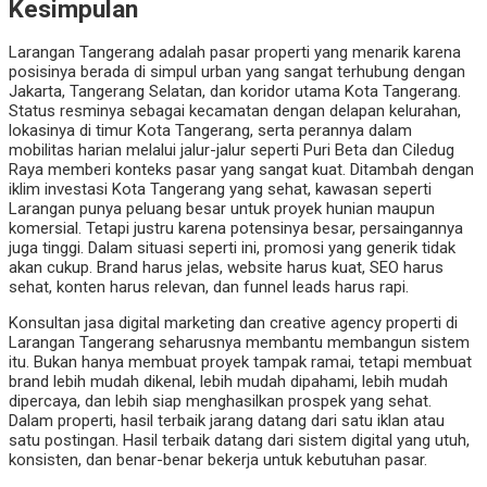
Kesimpulan
Larangan Tangerang adalah pasar properti yang menarik karena
posisinya berada di simpul urban yang sangat terhubung dengan
Jakarta, Tangerang Selatan, dan koridor utama Kota Tangerang.
Status resminya sebagai kecamatan dengan delapan kelurahan,
lokasinya di timur Kota Tangerang, serta perannya dalam
mobilitas harian melalui jalur-jalur seperti Puri Beta dan Ciledug
Raya memberi konteks pasar yang sangat kuat. Ditambah dengan
iklim investasi Kota Tangerang yang sehat, kawasan seperti
Larangan punya peluang besar untuk proyek hunian maupun
komersial. Tetapi justru karena potensinya besar, persaingannya
juga tinggi. Dalam situasi seperti ini, promosi yang generik tidak
akan cukup. Brand harus jelas, website harus kuat, SEO harus
sehat, konten harus relevan, dan funnel leads harus rapi.
Konsultan jasa digital marketing dan creative agency properti di
Larangan Tangerang seharusnya membantu membangun sistem
itu. Bukan hanya membuat proyek tampak ramai, tetapi membuat
brand lebih mudah dikenal, lebih mudah dipahami, lebih mudah
dipercaya, dan lebih siap menghasilkan prospek yang sehat.
Dalam properti, hasil terbaik jarang datang dari satu iklan atau
satu postingan. Hasil terbaik datang dari sistem digital yang utuh,
konsisten, dan benar-benar bekerja untuk kebutuhan pasar.