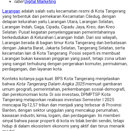
label
Digital Marketing
Larangan
adalah salah satu kecamatan resmi di Kota Tangerang
yang terbentuk dari pemekaran Kecamatan Ciledug, dengan
delapan kelurahan yaitu Larangan Utara, Larangan Selatan,
Larangan Indah, Gaga, Cipadu, Cipadu Jaya, Kreo, dan Kreo
Selatan. Pusat kegiatan penyelenggaraan pemerintahannya
berkedudukan di Kelurahan Larangan Indah. Dari sisi wilayah,
Larangan berada di bagian timur Kota Tangerang dan berbatasan
dengan Jakarta Barat, Jakarta Selatan, Tangerang Selatan, serta
kecamatan lain di Kota Tangerang. Posisi seperti ini membuat
Larangan bukan kawasan pinggiran yang pasif, tetapi zona urban
yang sangat terhubung dengan pergerakan komuter, permukiman,
perdagangan, dan layanan kota.
Konteks kotanya juga kuat. BPS Kota Tangerang menjelaskan
bahwa
Kota Tangerang Dalam Angka 2025
memuat gambaran
umum geografi, pemerintahan, perkembangan sosial-demografi,
dan perekonomian kota. Di sisi investasi, DPMPTSP Kota
Tangerang melaporkan realisasi investasi Semester I 2025
mencapai Rp12,57 triliun dan menjadi yang terbesar di Provinsi
Banten, dengan sektor unggulan yang mencakup perumahan,
kawasan industri, kimia, logam, dan perdagangan. Ini memberi
sinyal bahwa pasar properti di kota ini tidak berdiri sendiri, tetapi
hidup di dalam ekosistem ekonomi yang aktif dan terus menarik