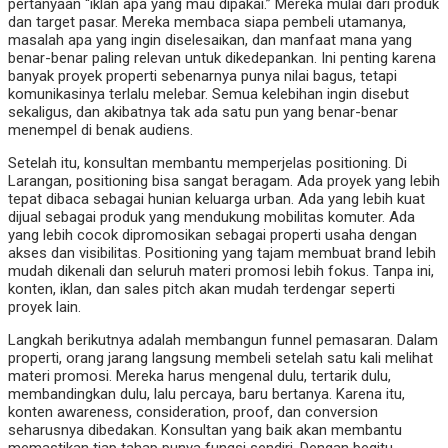
pertanyaan “iklan apa yang mau dipakai.” Mereka mulai dari produk
dan target pasar. Mereka membaca siapa pembeli utamanya,
masalah apa yang ingin diselesaikan, dan manfaat mana yang
benar-benar paling relevan untuk dikedepankan. Ini penting karena
banyak proyek properti sebenarnya punya nilai bagus, tetapi
komunikasinya terlalu melebar. Semua kelebihan ingin disebut
sekaligus, dan akibatnya tak ada satu pun yang benar-benar
menempel di benak audiens.
Setelah itu, konsultan membantu memperjelas positioning. Di
Larangan, positioning bisa sangat beragam. Ada proyek yang lebih
tepat dibaca sebagai hunian keluarga urban. Ada yang lebih kuat
dijual sebagai produk yang mendukung mobilitas komuter. Ada
yang lebih cocok dipromosikan sebagai properti usaha dengan
akses dan visibilitas. Positioning yang tajam membuat brand lebih
mudah dikenali dan seluruh materi promosi lebih fokus. Tanpa ini,
konten, iklan, dan sales pitch akan mudah terdengar seperti
proyek lain.
Langkah berikutnya adalah membangun funnel pemasaran. Dalam
properti, orang jarang langsung membeli setelah satu kali melihat
materi promosi. Mereka harus mengenal dulu, tertarik dulu,
membandingkan dulu, lalu percaya, baru bertanya. Karena itu,
konten awareness, consideration, proof, dan conversion
seharusnya dibedakan. Konsultan yang baik akan membantu