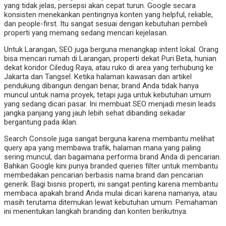
yang tidak jelas, persepsi akan cepat turun. Google secara
konsisten menekankan pentingnya konten yang helpful, reliable,
dan people-first. Itu sangat sesuai dengan kebutuhan pembeli
properti yang memang sedang mencari kejelasan.
Untuk Larangan, SEO juga berguna menangkap intent lokal. Orang
bisa mencari rumah di Larangan, properti dekat Puri Beta, hunian
dekat koridor Ciledug Raya, atau ruko di area yang terhubung ke
Jakarta dan Tangsel. Ketika halaman kawasan dan artikel
pendukung dibangun dengan benar, brand Anda tidak hanya
muncul untuk nama proyek, tetapi juga untuk kebutuhan umum
yang sedang dicari pasar. Ini membuat SEO menjadi mesin leads
jangka panjang yang jauh lebih sehat dibanding sekadar
bergantung pada iklan.
Search Console juga sangat berguna karena membantu melihat
query apa yang membawa trafik, halaman mana yang paling
sering muncul, dan bagaimana performa brand Anda di pencarian.
Bahkan Google kini punya branded queries filter untuk membantu
membedakan pencarian berbasis nama brand dan pencarian
generik. Bagi bisnis properti, ini sangat penting karena membantu
membaca apakah brand Anda mulai dicari karena namanya, atau
masih terutama ditemukan lewat kebutuhan umum. Pemahaman
ini menentukan langkah branding dan konten berikutnya.