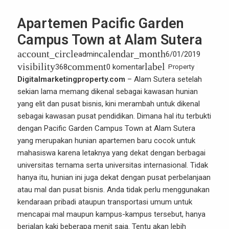
Apartemen Pacific Garden
Campus Town at Alam Sutera
account_circle
calendar_month
admin
6/01/2019
visibility
comment
label
368
0 komentar
Property
Digitalmarketingproperty.com
– Alam Sutera setelah
sekian lama memang dikenal sebagai kawasan hunian
yang elit dan pusat bisnis, kini merambah untuk dikenal
sebagai kawasan pusat pendidikan. Dimana hal itu terbukti
dengan Pacific Garden Campus Town at Alam Sutera
yang merupakan hunian apartemen baru cocok untuk
mahasiswa karena letaknya yang dekat dengan berbagai
universitas ternama serta universitas internasional. Tidak
hanya itu, hunian ini juga dekat dengan pusat perbelanjaan
atau mal dan pusat bisnis. Anda tidak perlu menggunakan
kendaraan pribadi ataupun transportasi umum untuk
mencapai mal maupun kampus-kampus tersebut, hanya
berjalan kaki beberapa menit saja. Tentu akan lebih