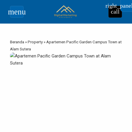
right_pane
menu
call
Beranda
»
Property
»
Apartemen Pacific Garden Campus Town at
Alam Sutera