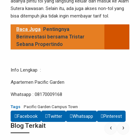
adanya pintu tol yang langsung keluar dan masuk ke Alam
Sutera kawasan. Selain itu, ada juga akses non-tol yang
bisa ditempuh jika tidak ingin membayar tarif tol.
Baca Juga
Pentingnya
Berinvestasi bersama Tristar
Sebana Propertindo
Info Lengkap :
Apartemen Pacific Garden
Whatsapp : 08170009168
Tags
Pacific Garden Campus Town
Facebook
Twitter
Whatsapp
Pinterest
Blog Terkait
‹
›