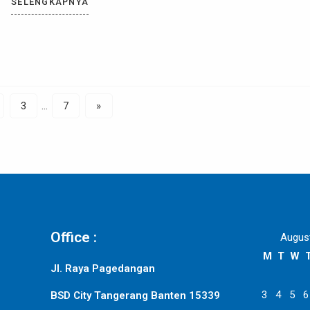
SELENGKAPNYA
3
…
7
»
Office :
Augus
M
T
W
Jl. Raya Pagedangan
3
4
5
6
BSD City Tangerang Banten 15339