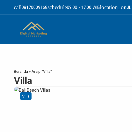
call
schedule
location_on
08170009168
09.00 - 17.00 WIB
Jl
Beranda
»
Arsip "Villa"
Villa
Villa