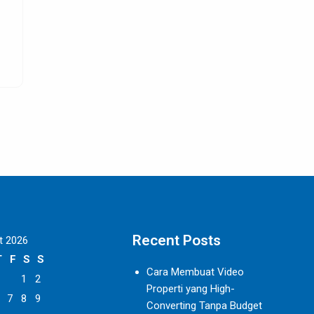
Recent Posts
t 2026
T
F
S
S
Cara Membuat Video
1
2
Properti yang High-
7
8
9
Converting Tanpa Budget