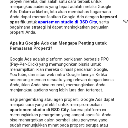
proyek mereka, dan salah satu cara terbaik untuk
menjangkau audiens yang tepat adalah melalui Google
Ads. Dalam artikel ini, kita akan membahas bagaimana
Anda dapat memanfaatkan Google Ads dengan
keyword
ri
spesifik
untuk
apartemen studio di BSD City
, serta
bagaimana strategi ini dapat meningkatkan penjualan
properti Anda.
Apa itu Google Ads dan Mengapa Penting untuk
Pemasaran Properti?
Google Ads adalah platform periklanan berbasis PPC
(Pay-Per-Click) yang memungkinkan bisnis untuk
menampilkan iklan mereka di hasil pencarian Google,
YouTube, dan situs web mitra Google lainnya. Ketika
seseorang mencari sesuatu yang relevan dengan bisnis
Anda, iklan Anda bisa muncul, memungkinkan Anda
menjangkau audiens yang lebih luas dan tertarget.
Bagi pengembang atau agen properti, Google Ads dapat
menjadi cara yang efektif untuk mempromosikan
apartemen studio di BSD City
, karena platform ini
memungkinkan penargetan yang sangat spesifik. Anda
bisa menargetkan calon pembeli atau penyewa yang
sudah menunjukkan minat pada properti serupa atau