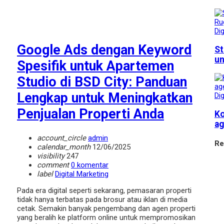
Dig
Google Ads dengan Keyword
St
un
Spesifik untuk Apartemen
Studio di BSD City: Panduan
Lengkap untuk Meningkatkan
Dig
Penjualan Properti Anda
Ko
ag
account_circle
admin
Re
calendar_month
12/06/2025
visibility
247
comment
0 komentar
label
Digital Marketing
Pada era digital seperti sekarang, pemasaran properti
tidak hanya terbatas pada brosur atau iklan di media
cetak. Semakin banyak pengembang dan agen properti
yang beralih ke platform online untuk mempromosikan