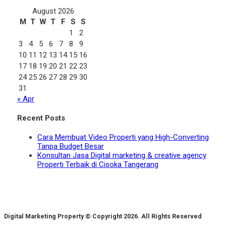
August 2026
M
T
W
T
F
S
S
1
2
3
4
5
6
7
8
9
10
11
12
13
14
15
16
17
18
19
20
21
22
23
24
25
26
27
28
29
30
31
« Apr
Recent Posts
Cara Membuat Video Properti yang High-Converting
Tanpa Budget Besar
Konsultan Jasa Digital marketing & creative agency
Properti Terbaik di Cisoka Tangerang
Digital Marketing Property © Copyright 2026. All Rights Reserved