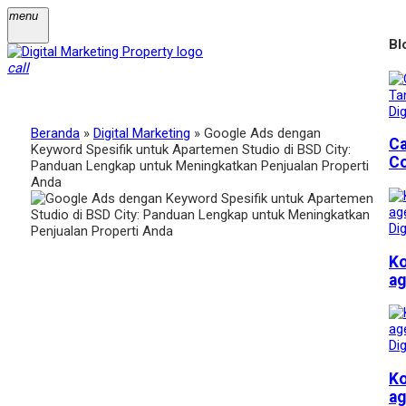
menu
Bl
call
Dig
Beranda
»
Digital Marketing
»
Google Ads dengan
Ca
Keyword Spesifik untuk Apartemen Studio di BSD City:
Co
Panduan Lengkap untuk Meningkatkan Penjualan Properti
Anda
Dig
Ko
ag
Dig
Ko
ag