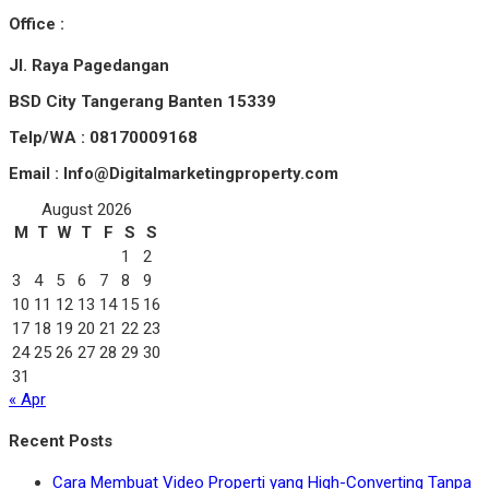
Office :
Jl. Raya Pagedangan
BSD City Tangerang Banten 15339
Telp/WA : 08170009168
Email : Info@Digitalmarketingproperty.com
August 2026
M
T
W
T
F
S
S
1
2
3
4
5
6
7
8
9
10
11
12
13
14
15
16
17
18
19
20
21
22
23
24
25
26
27
28
29
30
31
« Apr
Recent Posts
Cara Membuat Video Properti yang High-Converting Tanpa