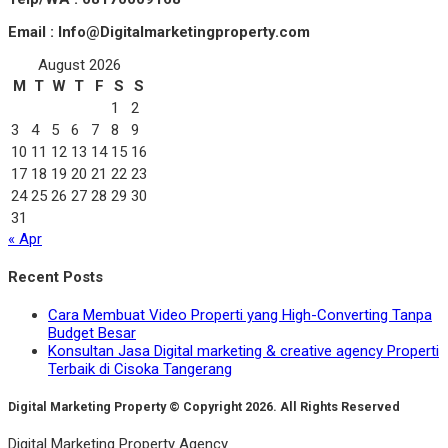
Email : Info@Digitalmarketingproperty.com
August 2026
M
T
W
T
F
S
S
1
2
3
4
5
6
7
8
9
10
11
12
13
14
15
16
17
18
19
20
21
22
23
24
25
26
27
28
29
30
31
« Apr
Recent Posts
Cara Membuat Video Properti yang High-Converting Tanpa
Budget Besar
Konsultan Jasa Digital marketing & creative agency Properti
Terbaik di Cisoka Tangerang
Digital Marketing Property © Copyright 2026. All Rights Reserved
Digital Marketing Property Agency