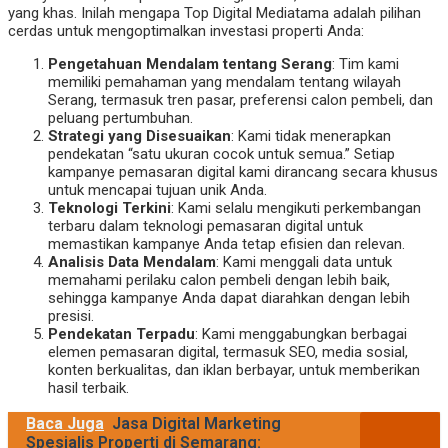
yang khas. Inilah mengapa Top Digital Mediatama adalah pilihan
cerdas untuk mengoptimalkan investasi properti Anda:
Pengetahuan Mendalam tentang Serang
: Tim kami
memiliki pemahaman yang mendalam tentang wilayah
Serang, termasuk tren pasar, preferensi calon pembeli, dan
peluang pertumbuhan.
Strategi yang Disesuaikan
: Kami tidak menerapkan
pendekatan “satu ukuran cocok untuk semua.” Setiap
kampanye pemasaran digital kami dirancang secara khusus
untuk mencapai tujuan unik Anda.
Teknologi Terkini
: Kami selalu mengikuti perkembangan
terbaru dalam teknologi pemasaran digital untuk
memastikan kampanye Anda tetap efisien dan relevan.
Analisis Data Mendalam
: Kami menggali data untuk
memahami perilaku calon pembeli dengan lebih baik,
sehingga kampanye Anda dapat diarahkan dengan lebih
presisi.
Pendekatan Terpadu
: Kami menggabungkan berbagai
elemen pemasaran digital, termasuk SEO, media sosial,
konten berkualitas, dan iklan berbayar, untuk memberikan
hasil terbaik.
Baca Juga
Jasa Digital Marketing
Spesialis Properti di Semarang: