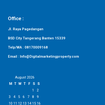
Office :
Jl. Raya Pagedangan
BSD City Tangerang Banten 15339
Telp/WA : 08170009168
Email : Info@Digitalmarketingproperty.com
August 2026
M
T
W
T
F
S
S
1
2
3
4
5
6
7
8
9
10
11
12
13
14
15
16