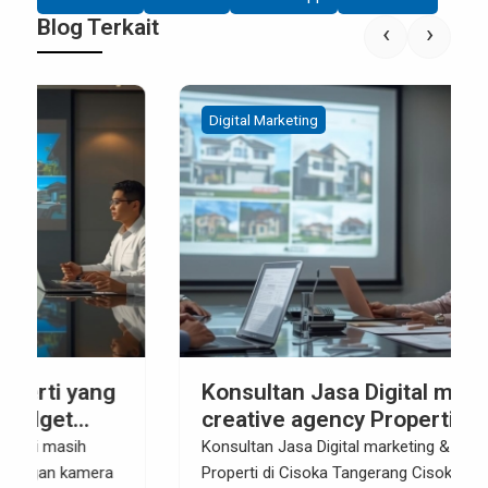
Blog Terkait
‹
›
Digital Marketing
Konsultan Jasa Digital marketing &
creative agency Properti Terbaik di
Cisoka Tangerang
Konsultan Jasa Digital marketing & creative agency
Properti di Cisoka Tangerang Cisoka Tangerang kini