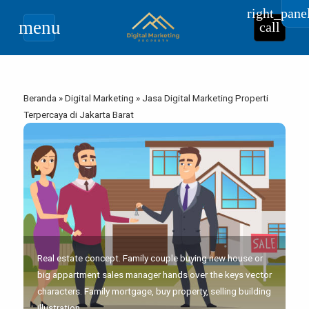
right_pane
menu
call
Beranda
»
Digital Marketing
»
Jasa Digital Marketing Properti
Terpercaya di Jakarta Barat
Real estate concept. Family couple buying new house or
big appartment sales manager hands over the keys vector
characters. Family mortgage, buy property, selling building
illustration