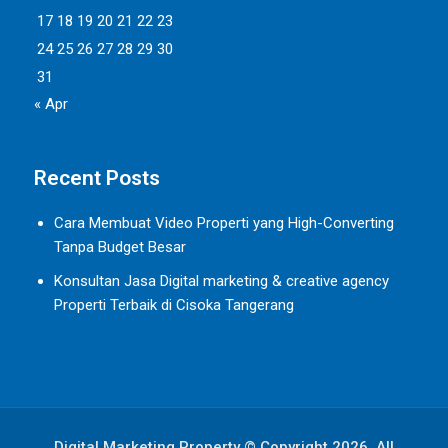
17
18
19
20
21
22
23
24
25
26
27
28
29
30
31
« Apr
Recent Posts
Cara Membuat Video Properti yang High-Converting
Tanpa Budget Besar
Konsultan Jasa Digital marketing & creative agency
Properti Terbaik di Cisoka Tangerang
Digital Marketing Property © Copyright 2026. All